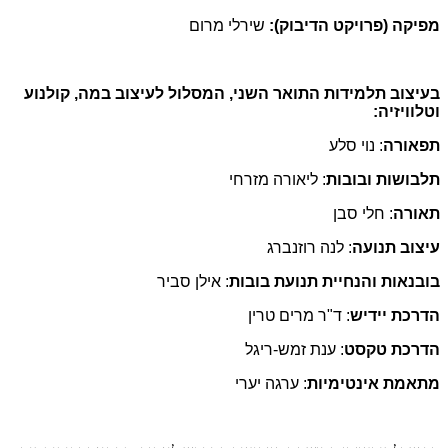
מפיקה (פרויקט הדיבוק):
שירלי מרום
בעיצוב תלמידות התואר השני, המסלול לעיצוב במה, קולנוע
וטלוויזיה:
תפאורה
: נוי סלע
תלבושות ובובות
: ליאורה מזרחי
תאורה
: חלי סבן
עיצוב תנועה
: לנה רוזנברג
בובנאות והנחיית תנועת בובות
: אילן סביר
הדרכת יידיש
: ד"ר מרים טרין
הדרכת טקסט
: ענת זמש-ריגל
מתאמת אינטימיות
: ערגה יערי