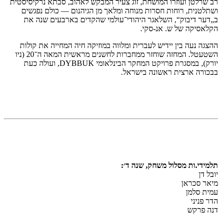
רב שרלטן ועוזרו המושחת, זוג צעיר המבקש לאהוב, סבתא נרקיסיסטית
ושתלטנית, רוחות חסרות מנוחה ומלאך מן הגיהנום — כולם נפגשים
ב„דער דיבוק“, השלאגר היהודי־עולמי שהקדים בארבעים שנה את
הקלאסיקה של ש. אנ-סקי.
ההצגה נעה בין יידיש לעברית ומלווה במוזיקה חיה המחייה את קולות
השטעטל. המחזה שוחזר ממחברות לחשנים מראשית המאה ה־20 (ניו
יורק), במסגרת פרויקט המחקר הבינלאומי DYBBUK, ועולה כעת
בבכורה ארצית ראשונה בישראל.
תלמידי.ות מסלול משחק, שנה ד׳:
יובל דן
מיאר סכראן
עמית סלמן
הדר פניני
דנה פרקש