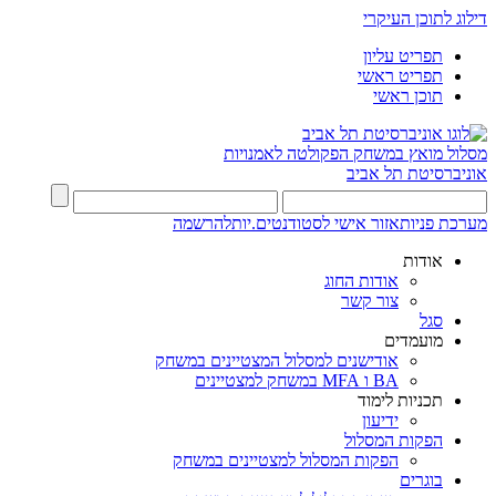
דילוג לתוכן העיקרי
תפריט עליון
תפריט ראשי
תוכן ראשי
מסלול מואץ במשחק
הפקולטה לאמנויות
אוניברסיטת תל אביב
מערכת פניות
אזור אישי לסטודנטים.יות
להרשמה
אודות
אודות החוג
צור קשר
סגל
מועמדים
אודישנים למסלול המצטיינים במשחק
BA ו MFA במשחק למצטיינים
תכניות לימוד
ידיעון
הפקות המסלול
הפקות המסלול למצטיינים במשחק
בוגרים