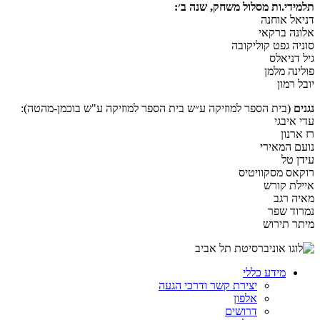
תלמידי.ות מסלול משחק, שנה ב׳:
דניאל אוחנה
אלונה ברקאי
סוניה גפט קוליקובה
גיל דניאלס
פולינה מלמן
יובל רמון
נגנים
(בית הספר למוזיקה ע״ש בית הספר למוזיקה ע"ש בוכמן-מהטה):
עדי איבגי
רז ארנון
נועם המאירי
עידן טל
רוקאס מסקוויטיס
איילת קורש
מאיה רגב
נמרוד שפר
מיתר תירוש
מידע כללי
יצירת קשר ודרכי הגעה
אלפון
דרושים