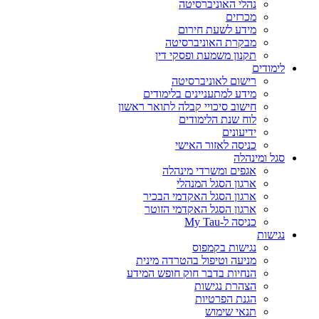
נהלי האוניברסיטה
מכרזים
מידע לשעת חירום
מבקרת האוניברסיטה
תקנון משמעת ופסקי דין
לימודים
רישום לאוניברסיטה
מידע למתעניינים בלימודים
חישוב סיכויי קבלה לתואר ראשון
לוח שנת הלימודים
ידיעונים
כניסה לאזור האישי
סגל ומינהלה
אגפים ומשרדי מינהלה
ארגון הסגל המנהלי
ארגון הסגל האקדמי הבכיר
ארגון הסגל האקדמי הזוטר
כניסה ל-My Tau
נגישות
נגישות בקמפוס
מניעה וטיפול בהטרדה מינית
הנחיות בדבר חוק חופש המידע
הצהרת נגישות
הגנת הפרטיות
תנאי שימוש