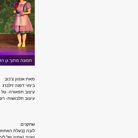
תמונה מתוך גן הדובדבנ
מאת אנטון צ'כוב
בימוי דפנה זילברג
עיצוב תפאורה- טל ו
עיצוב תלבושות- רונ
שחקנים:
לובה (בעלת האחוזה) 
גאייב (אחיה של לובה