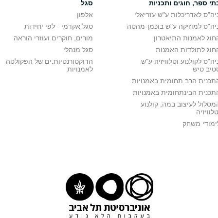
תי ספר, חוגים ותכניות
סגל
יה"ס לאדריכלות ע"ש עזריאלי
אלפון
יה"ס למוזיקה ע"ש בוכמן-מהטה
סגל אקדמי - לפי יחידות
חוג לאמנות התיאטרון
מורים, חוקרים ועוזרי הוראה
חוג לתולדות האמנות
סגל מנהלי
יה"ס לקולנוע וטלוויזיה ע"ש
הדוקטורנטיות.ים של הפקולטה
טיב טיש
לאמנויות
תכנית הרב תחומית באמנויות
תכנית הבינתחומית באמנויות
מסלול לעיצוב במה, קולנוע
טלוויזיה
ימודי משחק