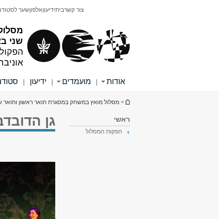
תוכן
תפריט
צור קשר
בית
ידיעון
אלפון
שער לסטודנ
עליון
ראשי
מסלול
שני ב
הפקולט
אוניבר
אודות
מועמדים
ידיעון
סטודנ
|
|
|
הינך נמצא כאן
>
מסלול מואץ במשחק במסגרת תואר ראשון ותואר ש
גן הדובדב
ראשי
הפקות המסלול