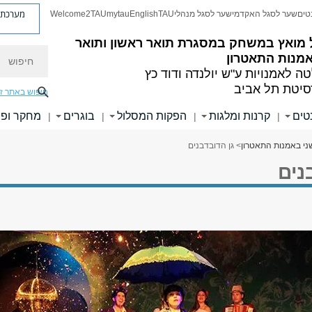
מערכת פ
טים
שער לסגל האקדמי
שער לסגל מנהלי
TAU
English
mytau
Welcome2TAU
 מואץ במשחק
במסגרת תואר ראשון ותואר
חיפוש
אמנות התאטרון
ה לאמנויות
ע"ש יולנדה ודוד כץ
סיטת תל אביב
חיפוש באתר ז
טים
קרנות ומלגות
הפקות המסלול
בוגרים
מחקר ופר
|
|
|
|
ני באמנות התאטרון
> גן הדובדבנים
נים