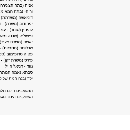
אניה (בתה הצעירה ש
וריה- (בתה המאומצת
דוניאשה (משרתת) -
יפחודוב (משרת) - ד
לופחין (סוחר) - עמיר
פישצ'יק (שכנה מאחו
יאשה (משרת צעיר) -
שרלוטה (מטפלת) - א
פטיה טרופימוב (סטו
פירס (משרת זקן) - 
נווד - דניאל הייל
סבתא (אמה המתה של
ילד (בנה המת של לו
המעצבים הינם תלמיד
השחקנים הינם בוגר