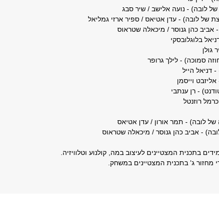
ל לובה) - נועה אלישב / שיר סבג
 של לובה) - עדן אטיאס / ספיר ארזי גמליאל
 אביב כהן גנוסר / מיכאלה שטראוס
ניאל בלוגלובסקי
 גולן
זה סמוכה) - לילך גרופר
 דניאל הייל
ליזבט וייסמן
דנט) - רן ענתבי
כרמל רוזנטל
 לובה) - תמר אורון / עדן אטיאס
בה) - אביב כהן גנוסר / מיכאלה שטראוס
ים בתכנית המצטיינים לעיצוב במה, קולנוע וטלוויזיה.
י מחזור ג' בתכנית המצטיינים במשחק.