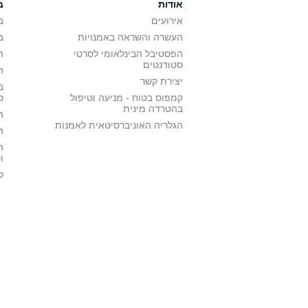
אודות
ב
אירועים
ב
העשרה והשראה באמנויות
ב
הפסטיבל הבינלאומי לסרטי
ה
סטודנטים
ה
יצירת קשר
ב
קמפוס בטוח - מניעה וטיפול
ס
בהטרדה מינית
ה
הגלריה האוניברסיטאית לאמנות
ה
ה
ו
ל