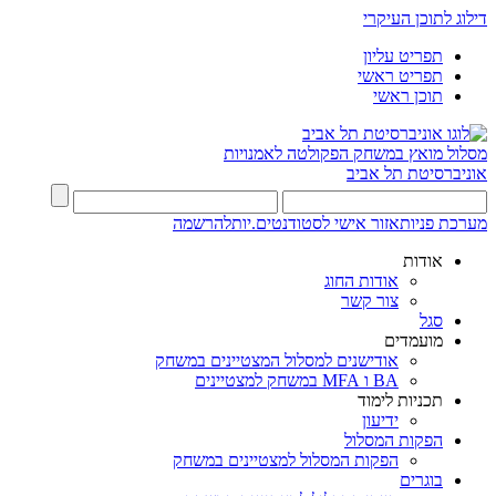
דילוג לתוכן העיקרי
תפריט עליון
תפריט ראשי
תוכן ראשי
מסלול מואץ במשחק
הפקולטה לאמנויות
אוניברסיטת תל אביב
מערכת פניות
אזור אישי לסטודנטים.יות
להרשמה
אודות
אודות החוג
צור קשר
סגל
מועמדים
אודישנים למסלול המצטיינים במשחק
BA ו MFA במשחק למצטיינים
תכניות לימוד
ידיעון
הפקות המסלול
הפקות המסלול למצטיינים במשחק
בוגרים