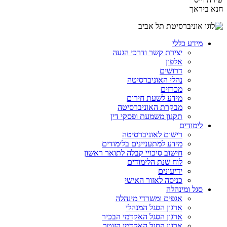
חנא ביראך
מידע כללי
יצירת קשר ודרכי הגעה
אלפון
דרושים
נהלי האוניברסיטה
מכרזים
מידע לשעת חירום
מבקרת האוניברסיטה
תקנון משמעת ופסקי דין
לימודים
רישום לאוניברסיטה
מידע למתעניינים בלימודים
חישוב סיכויי קבלה לתואר ראשון
לוח שנת הלימודים
ידיעונים
כניסה לאזור האישי
סגל ומינהלה
אגפים ומשרדי מינהלה
ארגון הסגל המנהלי
ארגון הסגל האקדמי הבכיר
ארגון הסגל האקדמי הזוטר