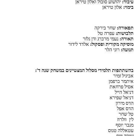
עיבוד:
יהושוע סובול ואלון טיראן
בימוי:
אלון טיראן
תפאורה:
שחר בירקה
תלבושות:
עפרה טל
תאורה:
נעמי מרברג ודן גלזר
מוסיקה מקורית ופסקול:
אלדד לידור
תנועה:
רוני הלר
בהשתתפות תלמידי מסלול המצטיינים במשחק שנה ד':
אביגיל זמיר
איתמר ברפמן
אסיל פרחאת
דניאל הייל
דניאל שפירא
הדס מירון
הדס אפל
טל שחר
לין וולרוז
מנבר יוסף
עטאללה טנוס
שירה וייס