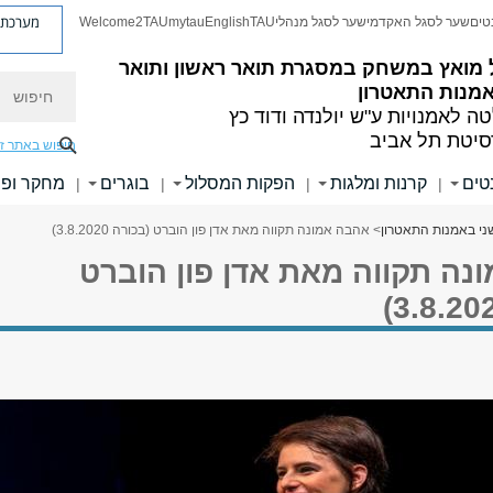
מערכת פ
טים
שער לסגל האקדמי
שער לסגל מנהלי
TAU
English
mytau
Welcome2TAU
 מואץ במשחק
במסגרת תואר ראשון ותואר
חיפוש
אמנות התאטרון
ה לאמנויות
ע"ש יולנדה ודוד כץ
סיטת תל אביב
חיפוש באתר ז
טים
קרנות ומלגות
הפקות המסלול
בוגרים
מחקר ופר
|
|
|
|
ני באמנות התאטרון
> אהבה אמונה תקווה מאת אדן פון הוברט (בכורה 3.8.2020)
נה תקווה מאת אדן פון הוברט