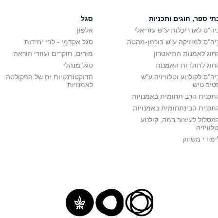
תי ספר, חוגים ותכניות
סגל
יה"ס לאדריכלות ע"ש עזריאלי
אלפון
יה"ס למוזיקה ע"ש בוכמן-מהטה
סגל אקדמי - לפי יחידות
חוג לאמנות התיאטרון
מורים, חוקרים ועוזרי הוראה
חוג לתולדות האמנות
סגל מנהלי
יה"ס לקולנוע וטלוויזיה ע"ש
הדוקטורנטיות.ים של הפקולטה
טיב טיש
לאמנויות
תכנית הרב תחומית באמנויות
תכנית הבינתחומית באמנויות
מסלול לעיצוב במה, קולנוע
טלוויזיה
ימודי משחק