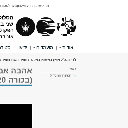
תוכן
תפריט
צור קשר
בית
ידיעון
אלפון
שער לסטודנ
עליון
ראשי
מסלול
שני ב
הפקולט
אוניבר
אודות
מועמדים
ידיעון
סטודנ
|
|
|
הינך נמצא כאן
>
מסלול מואץ במשחק במסגרת תואר ראשון ותואר ש
אהבה אמו
ראשי
הפקות המסלול
(בכורה 3.8.2020)