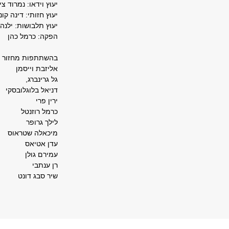
יעוץ וידאו: נמרוד צין
יעוץ חזותי: דינה קונ
יעוץ תלבושות: ילנה 
הפקה: כרמל כהן
בהשתתפות מחזור ג
אליזבת וייסמן
גל גרינברג,
דניאל בלוגלובסקי
ירין פרי
כרמל רוזנטל
לילך גרופר
מיכאלה שטראוס
עדן אטיאס
עמירם גולן
רן ענתבי
שיר סבג דונט