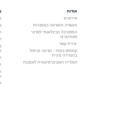
אודות
ב
אירועים
ב
העשרה והשראה באמנויות
ב
הפסטיבל הבינלאומי לסרטי
ה
סטודנטים
ה
יצירת קשר
ב
קמפוס בטוח - מניעה וטיפול
ס
בהטרדה מינית
ה
הגלריה האוניברסיטאית לאמנות
ה
ה
ו
ל