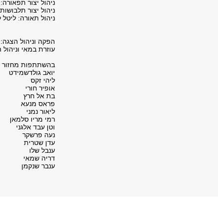
ניהול יצור תפאורה: 
ניהול יצור תלבושות
ניהול תאורה: ליטל ק
הפקה וניהול הצגה: 
עוזרת במאי וניהול ה
בהשתתפות מחזור ה
יואב גולדשמידט
ליהי זקס
אופיר חורי
בת אל חרץ
פראס מנעא
ליאור נמני
רמי מריו סלמאן
וטן עבד אלגני
נעה פרשקר
עדן שטרית
ענבל שלו
דריה שמאי
ענבר שנקמן