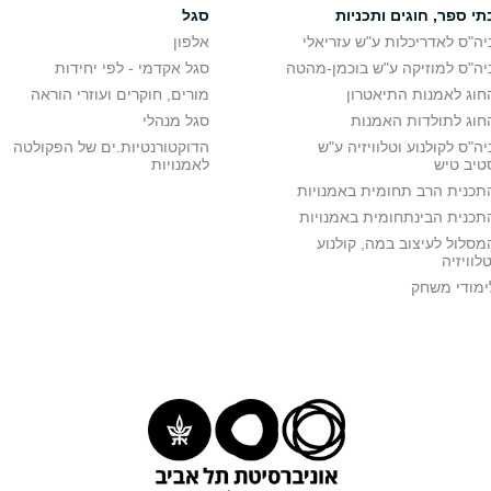
תי ספר, חוגים ותכניות
סגל
יה"ס לאדריכלות ע"ש עזריאלי
אלפון
יה"ס למוזיקה ע"ש בוכמן-מהטה
סגל אקדמי - לפי יחידות
חוג לאמנות התיאטרון
מורים, חוקרים ועוזרי הוראה
חוג לתולדות האמנות
סגל מנהלי
יה"ס לקולנוע וטלוויזיה ע"ש
הדוקטורנטיות.ים של הפקולטה
טיב טיש
לאמנויות
תכנית הרב תחומית באמנויות
תכנית הבינתחומית באמנויות
מסלול לעיצוב במה, קולנוע
טלוויזיה
ימודי משחק