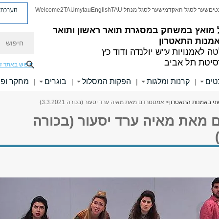
מערכת פ
טים
שער לסגל האקדמי
שער לסגל מנהלי
TAU
English
mytau
Welcome2TAU
 מואץ במשחק
במסגרת תואר ראשון ותואר
חיפוש
אמנות התאטרון
ה לאמנויות
ע"ש יולנדה ודוד כץ
סיטת תל אביב
חיפוש באתר ז
טים
קרנות ומלגות
הפקות המסלול
בוגרים
מחקר ופר
|
|
|
|
ני באמנות התאטרון
> אמסטרדם מאת מאיה ערד יסעור (בכורה 3.3.2021)
מאת מאיה ערד יסעור (בכורה