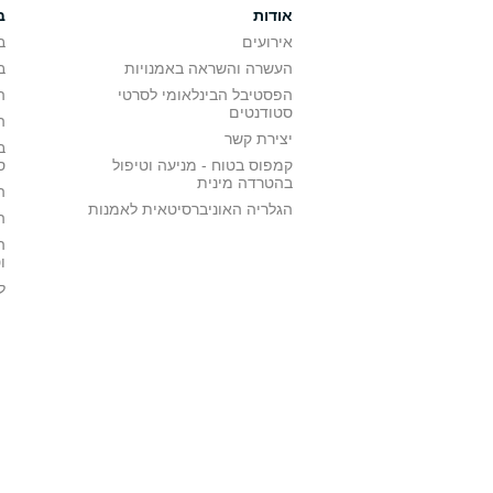
אודות
ב
אירועים
ב
העשרה והשראה באמנויות
ב
הפסטיבל הבינלאומי לסרטי
ה
סטודנטים
ה
יצירת קשר
ב
קמפוס בטוח - מניעה וטיפול
ס
בהטרדה מינית
ה
הגלריה האוניברסיטאית לאמנות
ה
ה
ו
ל