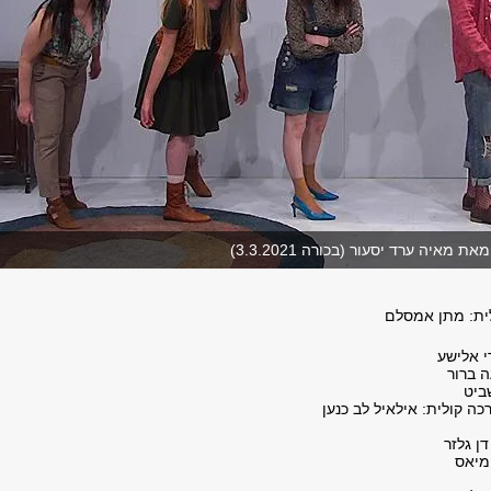
איה ערד יסעור (בכורה 3.3.2021)
לית: מתן אמסלם
י אלישע
ה ברור
ביט
כה קולית: אילאיל לב כנען
דן גלזר
חמיאס