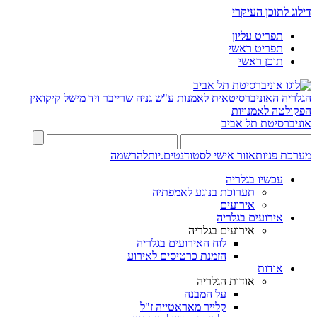
דילוג לתוכן העיקרי
תפריט עליון
תפריט ראשי
תוכן ראשי
הגלריה האוניברסיטאית לאמנות ע"ש גניה שרייבר ויד מישל קיקואין
הפקולטה לאמנויות
אוניברסיטת תל אביב
מערכת פניות
אזור אישי לסטודנטים.יות
להרשמה
עכשיו בגלריה
תערוכת בנוגע לאמפתיה
אירועים
אירועים בגלריה
אירועים בגלריה
לוח האירועים בגלריה
הזמנת כרטיסים לאירוע
אודות
אודות הגלריה
על המבנה
קלייר מאראטייה ז"ל