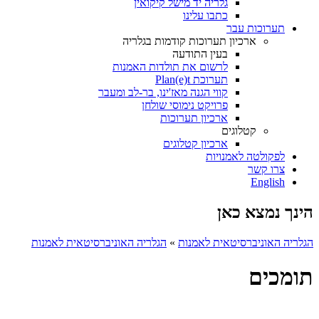
גלריה יד מישל קיקואין
כתבו עלינו
תערוכות עבר
ארכיון תערוכות קודמות בגלריה
בעין התודעה
לרשום את תולדות האמנות
תערוכת Plan(e)t
קווי הגנה מאז'ינו, בר-לב ומעבר
פרויקט נימוסי שולחן
ארכיון תערוכות
קטלוגים
ארכיון קטלוגים
לפקולטה לאמנויות
צרו קשר
English
הינך נמצא כאן
הגלריה האוניברסיטאית לאמנות
»
הגלריה האוניברסיטאית לאמנות
תומכים