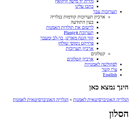
גלריה יד מישל קיקואין
כתבו עלינו
תערוכות עבר
ארכיון תערוכות קודמות בגלריה
בעין התודעה
לרשום את תולדות האמנות
תערוכת Plan(e)t
קווי הגנה מאז'ינו, בר-לב ומעבר
פרויקט נימוסי שולחן
ארכיון תערוכות
קטלוגים
ארכיון קטלוגים
לפקולטה לאמנויות
צרו קשר
English
הינך נמצא כאן
הגלריה האוניברסיטאית לאמנות
»
הגלריה האוניברסיטאית לאמנות
הסלון