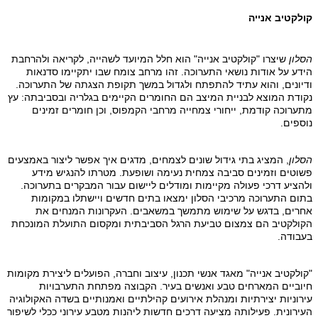
קולקטיב אנייה
הסלון
שיצרו "קולקטיב אנייה" הוא חלל המיועד לשהייה, לקריאה ולהרחבת
הידע על אודות נושאי התערוכה. זהו מרחב צומח שבו יתקיימו סדנאות
ודיונים, והוא עתיד להתפתח ולגדול במשך תקופת הצגתה של התערוכה.
נקודת המוצא לבניית המיצב הם החומרים הקיימים בגלריה ובסביבתה: עץ
מתערוכה קודמת, ייחורי צמחייה מרחבי הקמפוס, וכן חומרים זמינים
נוספים.
הסלון
, המציג בתי גידול שונים לצמחים, מדגים איך אפשר ליצור באמצעים
פשוטים וזמינים סביבה צמחית נעימה ושופעת. מטרתו להנגיש מידע
ולהציע דרכי פעולה מקיימות ומודלים ליישום עבור המבקרים בתערוכה.
בתום התערוכה מרכיבי הסלון ימצאו בתים חדשים ויישתלו במקומות
אחרים, בדגש על שימוש מתמשך במשאבים. העקרונות המנחים את
הקולקטיב הם צמצום טביעת הרגל הסביבתית ומקסום התועלת המונכחת
בעבודה.
"קולקטיב אנייה" מאגד אנשי תכנון, עיצוב וחברה, הפועלים ליצירת מקומות
חיוביים המארחים טבע ואנשים בעיר. הקבוצה מפתחת התערבויות
עירוניות יצירתיות ומנהלת אירועים קהילתיים ואמנותיים בשדה האקולוגיה
העירונית. פעילותה מציעה דרכים חדשות ליהנות מטבע עירוני ככלי לשיפור