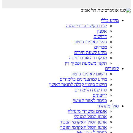
מידע כללי
יצירת קשר ודרכי הגעה
אלפון
דרושים
נהלי האוניברסיטה
מכרזים
מידע לשעת חירום
מבקרת האוניברסיטה
תקנון משמעת ופסקי דין
לימודים
רישום לאוניברסיטה
מידע למתעניינים בלימודים
חישוב סיכויי קבלה לתואר ראשון
לוח שנת הלימודים
ידיעונים
כניסה לאזור האישי
סגל ומינהלה
אגפים ומשרדי מינהלה
ארגון הסגל המנהלי
ארגון הסגל האקדמי הבכיר
ארגון הסגל האקדמי הזוטר
כניסה ל-My Tau