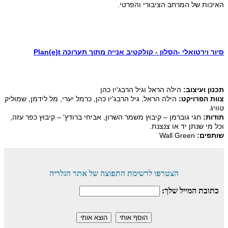
האיכות של המרחב הציבורי והפרטי.
סיו
ר וירטואלי -הסלון - קולקטיב אנייה מתוך תערוכה Plan(e)t
תכנון ועיצוב:
הילה הראל וגיל הרבג'יו כהן
צוות הפרויקט:
הילה הראל, גיל הרבג'יו כהן, כרמל יערי, מל לידמן, שמוליק
טוויג
תודות:
חגי גוברמן – קיבוץ משמר השרון, אביחי ברודץ' – קיבוץ כפר עזה,
וכל מי שנתן יד או צנצנת.
שותפים:
Wall Green
הצטרפו לרשימת התפוצה של אתר הגלריה
כתובת המייל שלך: