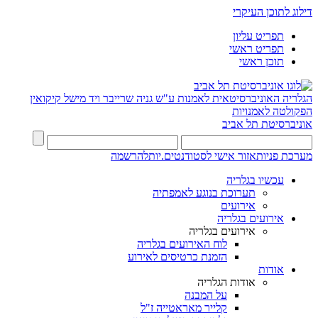
דילוג לתוכן העיקרי
תפריט עליון
תפריט ראשי
תוכן ראשי
הגלריה האוניברסיטאית לאמנות ע"ש גניה שרייבר ויד מישל קיקואין
הפקולטה לאמנויות
אוניברסיטת תל אביב
מערכת פניות
אזור אישי לסטודנטים.יות
להרשמה
עכשיו בגלריה
תערוכת בנוגע לאמפתיה
אירועים
אירועים בגלריה
אירועים בגלריה
לוח האירועים בגלריה
הזמנת כרטיסים לאירוע
אודות
אודות הגלריה
על המבנה
קלייר מאראטייה ז"ל