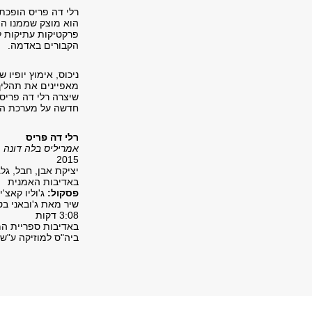
רלי דה פריס הופכת 
הוא מוצק שממנו הו
פרקטיקות עתיקות ל
הקבורים באדמה.
נ
יכוס, אימוץ יופיו
מאפיינים את תהלי
שיצרה רלי דה פרי
חדשה על מערכת הי
רלי דה פריס
אמריליס בלה דונה
2015
יציקת אבן, חבל, גלג
באדיבות האמנית
פסקול:
ג'וליו קאצ'יני, א
שיר מאת ג'ובאני בטיס
3:08 דקות
באדיבות ספריית המו
ביה"ס למוזיקה ע"ש