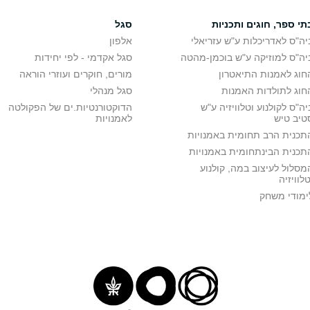
תי ספר, חוגים ותכניות
סגל
יה"ס לאדריכלות ע"ש עזריאלי
אלפון
יה"ס למוזיקה ע"ש בוכמן-מהטה
סגל אקדמי - לפי יחידות
חוג לאמנות התיאטרון
מורים, חוקרים ועוזרי הוראה
חוג לתולדות האמנות
סגל מנהלי
יה"ס לקולנוע וטלוויזיה ע"ש
הדוקטורנטיות.ים של הפקולטה
טיב טיש
לאמנויות
תכנית הרב תחומית באמנויות
תכנית הבינתחומית באמנויות
מסלול לעיצוב במה, קולנוע
טלוויזיה
ימודי משחק