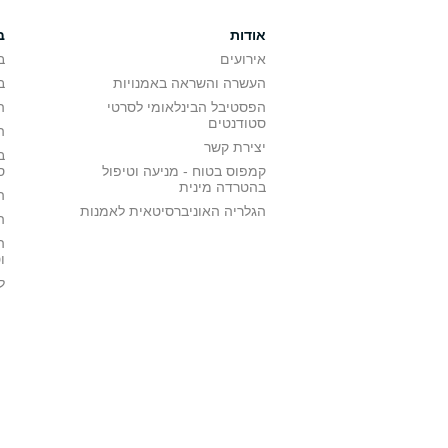
אודות
ב
אירועים
ב
העשרה והשראה באמנויות
ב
הפסטיבל הבינלאומי לסרטי
ה
סטודנטים
ה
יצירת קשר
ב
קמפוס בטוח - מניעה וטיפול
ס
בהטרדה מינית
ה
הגלריה האוניברסיטאית לאמנות
ה
ה
ו
ל