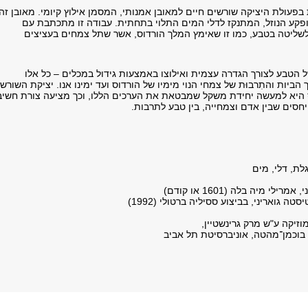
בפעולת היציקה שורשים חיים למאובן אמנותי, המסמן אילוץ קיומי. מאובן זה
פקע הנוזל, המתנקז לדלי המים התלוי בתחתית. עבודה זו מתכתבת עם
שליטה בטבע, כמו זו שאימץ המלך הורדוס, אשר שתל צמחים בעציצים
 של הטבע לצורך הגדרה עצמית ואילוצו באמצעות גידול במכלים – כל אלו
ך
הביות והתִרבוּת של צמחי הנוי מימיו של הורדוס ועד ימינו אנו. יציקת השורש
ס היא למעשה
יחידת משקל שמבטאת את הערכים הללו, וכך מציעה צורת חשיב
חסים שבין אדם וצמחייה,
בין טבע לתרבות.
לת, דלי, מים
מרילי מיה בלה (1601 או קודם)
טה גואריני, בביצוע ססיליה ברטולי (1992)
זיקה ע"ש מרק גרינשטיין,
 בוכמן־מהטה, אוניברסיטת תל אביב