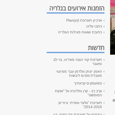
הזמנות אירועים בגלריה
ארכיון תערוכת Plan(e)t
כתבו עלינו
כתובת ושעות פעילות הגלריה
חדשות
תערוכת קווי הגנה מאז'ינו, בר-לב
ומעבר
האמן יונתן גולדמן עבר ממיצגי
מעבדת סמים ליבשות
ממעמקים קראתיך
עֵרֶב רַב - קרן גולדברג על "אנקת
המופשט"
ת
תערוכת "גלעד-אפרת: ציורים,
2014-2016"
ביקורת על תערוכת ורד נסים: בין