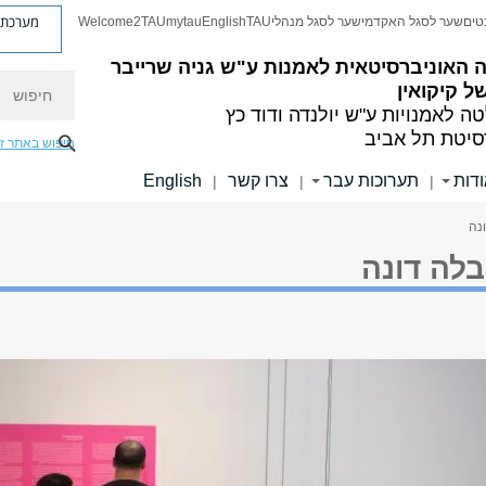
מערכת פ
טים
שער לסגל האקדמי
שער לסגל מנהלי
TAU
English
mytau
Welcome2TAU
 האוניברסיטאית לאמנות ע"ש גניה שרייבר
חיפוש
של קיקואין
ה לאמנויות
ע"ש יולנדה ודוד כץ
סיטת תל אביב
חיפוש באתר ז
דות
תערוכות עבר
צרו קשר
English
|
|
|
נה
בלה דונה