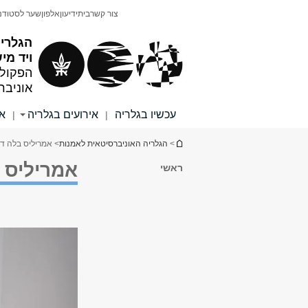
תוכן
תפריט
צור קשר
בית
ידיעון
אלפון
שער לסטודנ
עליון
ראשי
הגלריה
ויד מי
הפקולט
אוניבר
עכשיו בגלריה
אירועים בגלריה
או
|
|
הינך נמצא כאן
>
הגלריה האוניברסיטאית לאמנות
> אמריליס בלה דו
אמריליס 
ראשי