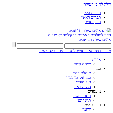
דילוג לתוכן העיקרי
תפריט עליון
תפריט ראשי
תוכן ראשי
החוג לתולדות האמנות
הפקולטה לאמנויות
אוניברסיטת תל אביב
מערכת פניות
אזור אישי לסטודנטים.יות
להרשמה
אודות
יצירת קשר
סגל
מנהלת החוג
סגל אקדמי בכיר
סגל מנהלי
סגל הוראה
מועמדים
תואר ראשון
תואר שני
תכניות לימוד
ידיעון