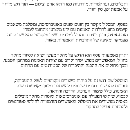
ותבליטים, ועד למדיות מודרניות כמו וידאו ארט וצילום — תוך דגש מיוחד
על אמנות יפן, סין והודו.
בנוסף, המסלול מקשר בין חוגים שונים באוניברסיטה, ומשלבת משאבים
קיימים בחוג לתולדות האמנות עם ידע מקצועי מתחומי לימודי
מזרח-אסיה, ובכך יוצרת תמהיל לימודים עשיר ומקצועי המאפשר הבנה
מעמיקה ומקיפה של התרבויות והאמנויות באזור.
יתרון משמעותי נוסף הוא הדגש על מחקר מעשי ויציאה לסיורי מחקר
בחו"ל, המאפשרים מפגש ישיר וקרוב עם יצירות האמנות במרחבן הטבעי,
ובכך מחזקים את ההבנה וההיכרות של הסטודנטים עם התחום.
המסלול שם דגש גם על פיתוח כישורים מקצועיים לשוק התעסוקה,
ומכוונת להכשרת בוגרים שיכולים להשתלב במגוון מקצועות בשוק
האמנות, כולל שימור, הערכה, הדרכה והוראה.
לבסוף, שיתופי הפעולה עם אוניברסיטאות ומוסדות מחקר מובילים
באסיה מעשירים את המסלול ומאפשרים הזדמנויות לחילופי סטודנטים
ולהרחבת אופקי המחקר.