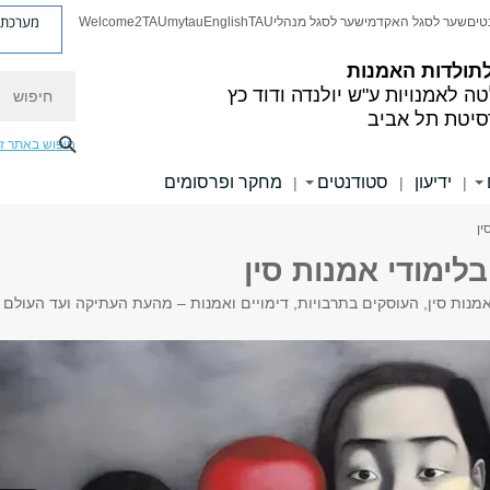
מערכת פ
טים
שער לסגל האקדמי
שער לסגל מנהלי
TAU
English
mytau
Welcome2TAU
תולדות האמנות
חיפוש
ה לאמנויות
ע"ש יולנדה ודוד כץ
סיטת תל אביב
חיפוש באתר ז
ידיעון
סטודנטים
מחקר ופרסומים
|
|
|
ין
ימודי אמנות סין
אמנות סין, העוסקים בתרבויות, דימויים ואמנות – מהעת העתיקה ועד העולם