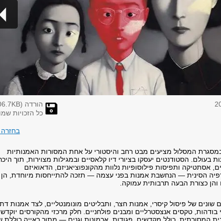
הורדה (
KB)
06.7
כל הזכויות שמו
בחזרה 
 במסגרת המסלול מציעים מבט רחב והיסטורי על אחת המסורות האמנותיות
 בעולם. הסטודנטים יעסקו בציורי דיו קלאסיים ובמגילות מצוירות, תוך היכר
ם, אסתטיקה ותפיסות פילוסופיות נלוות מהקונפוציאניזם, הדאואיזם
רפיה הסינית — הנחשבת אמנות בפני עצמה — תזכה להתייחסות מיוחדת, הן
 והן כצורת הבעה תרבותית עמוקה.
ים שונים של פיסול קיסרי, אמנות חצר, ותבליטים מונומנטליים, לצד אמנות דת
י בודהות, טקסים אנצסטרליים ומבנים פולחניים. חלק מרכזי מהקורסים יוקדש
ת המסורתית, כולל מקדשים, פגודות, ארמונות וגנים — מתוך ראייה כוללת ש