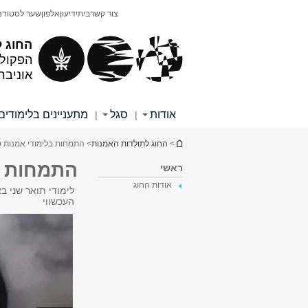
תוכן
תפריט
צור קשר
בית
ידיעון
אלפון
שער לסטודנ
עליון
ראשי
החוג ל
הפקולט
אוניבר
אודות
סגל
מתעניינים בלימודים
|
|
הינך נמצא כאן
>
החוג לתולדות האמנות
> התמחות בלימודי אמנות ס
התמחות בל
ראשי
אודות החוג
לימודי תואר שני ב
העכשווי