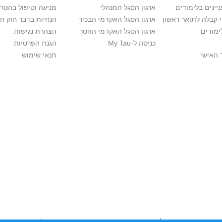
יינים בלימודים
ארגון הסגל המנהלי
מניעה וטיפול בהטר
י קבלה לתואר ראשון
ארגון הסגל האקדמי הבכיר
הנחיות בדבר חוק ח
ימודים
ארגון הסגל האקדמי הזוטר
הצהרת נגישות
כניסה ל-My Tau
הגנת הפרטיות
 האישי
תנאי שימוש
יות יוצרים. אם בבעלותך זכויות יוצרים בתכנים שנמצאים פה ו/או השימוש ש