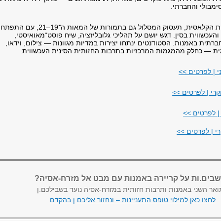
ימבולי והחברתי.
לצד העיסוק באמנות הקלאסית, תעסוק המסלול גם בתמורות של המאות ה־19–21,
העכשווית בסין. דגש יושם על תהליכי גלובליזציה, שיח פוסט־מאואיסטי,
חברתית באמנות. הסטודנטים ינתחו יצירות במדיות מגוונות — צילום, וידאו,
ית — כחלק מהמגמות המרכזיות בתרבות החזותית הסינית העכשווית.
י | לפרטים >>
רי | לפרטים >>
| לפרטים >>
 | לפרטים >>
שבים.ות על קריירה באמנות עם מבט אל מזרח-אסיה?
אר השני באמנות ותרבות חזותית במזרח-אסיה נועד בשבילכם.ן
לחצו כאן למילוי טופס התעניינות – ונחזור אליכם.ן בהקדם