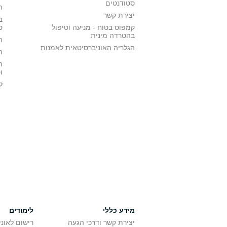
סטודנטים
ה
יצירת קשר
ב
קמפוס בטוח - מניעה וטיפול
ס
בהטרדה מינית
ה
הגלריה האוניברסיטאית לאמנות
ה
ה
ו
ל
מידע כללי
לימודים
יצירת קשר ודרכי הגעה
רישום לאונ