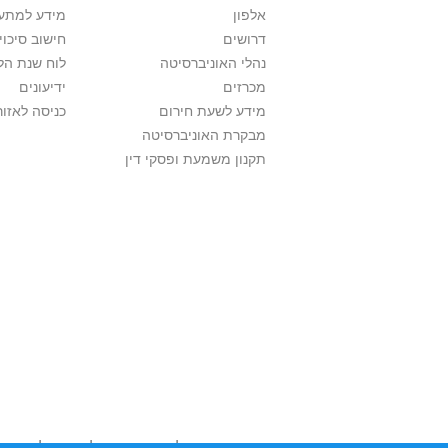
אלפון
מידע למתענ
דרושים
חישוב סיכוי
נהלי האוניברסיטה
לוח שנת הל
מכרזים
ידיעונים
מידע לשעת חירום
כניסה לאזור
מבקרת האוניברסיטה
תקנון משמעת ופסקי דין
אוניברסיטת תל אביב עושה כל מאמץ לכבד זכו