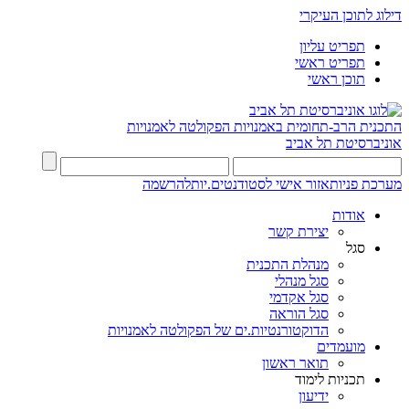
דילוג לתוכן העיקרי
תפריט עליון
תפריט ראשי
תוכן ראשי
התכנית הרב-תחומית באמנויות
הפקולטה לאמנויות
אוניברסיטת תל אביב
מערכת פניות
אזור אישי לסטודנטים.יות
להרשמה
אודות
יצירת קשר
סגל
מנהלת התכנית
סגל מנהלי
סגל אקדמי
סגל הוראה
הדוקטורנטיות.ים של הפקולטה לאמנויות
מועמדים
תואר ראשון
תכניות לימוד
ידיעון