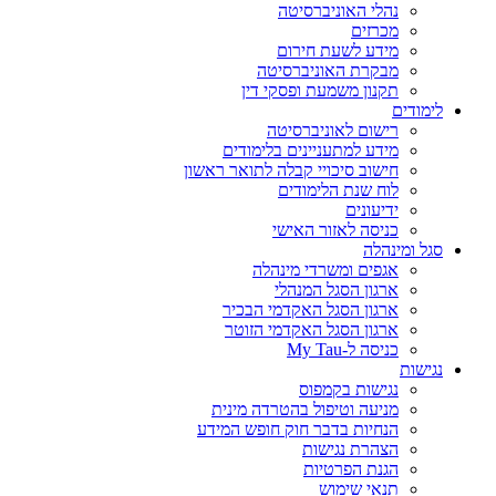
נהלי האוניברסיטה
מכרזים
מידע לשעת חירום
מבקרת האוניברסיטה
תקנון משמעת ופסקי דין
לימודים
רישום לאוניברסיטה
מידע למתעניינים בלימודים
חישוב סיכויי קבלה לתואר ראשון
לוח שנת הלימודים
ידיעונים
כניסה לאזור האישי
סגל ומינהלה
אגפים ומשרדי מינהלה
ארגון הסגל המנהלי
ארגון הסגל האקדמי הבכיר
ארגון הסגל האקדמי הזוטר
כניסה ל-My Tau
נגישות
נגישות בקמפוס
מניעה וטיפול בהטרדה מינית
הנחיות בדבר חוק חופש המידע
הצהרת נגישות
הגנת הפרטיות
תנאי שימוש