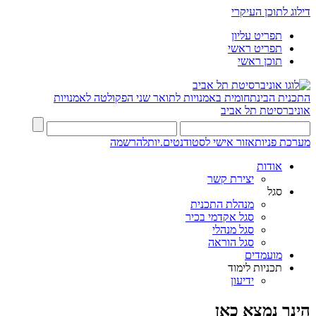
דילוג לתוכן העיקרי
תפריט עליון
תפריט ראשי
תוכן ראשי
התכנית הבינתחומית באמנויות לתואר שני
הפקולטה לאמנויות
אוניברסיטת תל אביב
מערכת פניות
אזור אישי לסטודנטים.יות
להרשמה
אודות
יצירת קשר
סגל
מנהלת התכנית
סגל אקדמי בכיר
סגל מנהלי
סגל הוראה
מועמדים
תכניות לימוד
ידיעון
הינך נמצא כאן