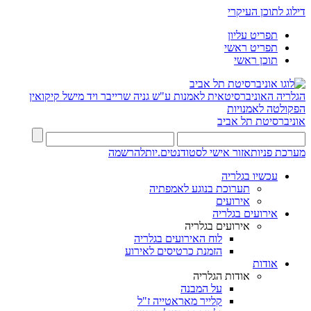
דילוג לתוכן העיקרי
תפריט עליון
תפריט ראשי
תוכן ראשי
הגלריה האוניברסיטאית לאמנות ע"ש גניה שרייבר ויד מישל קיקואין
הפקולטה לאמנויות
אוניברסיטת תל אביב
מערכת פניות
אזור אישי לסטודנטים.יות
להרשמה
עכשיו בגלריה
תערוכת בנוגע לאמפתיה
אירועים
אירועים בגלריה
אירועים בגלריה
לוח האירועים בגלריה
הזמנת כרטיסים לאירוע
אודות
אודות הגלריה
על המבנה
קלייר מאראטייה ז"ל