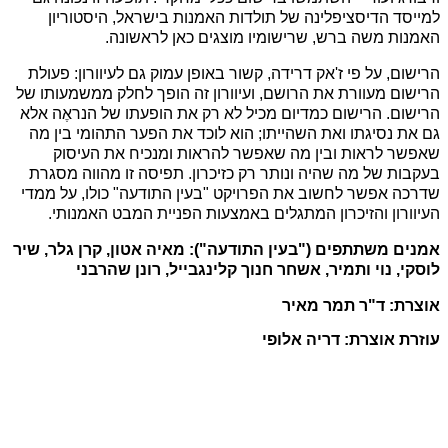
למייסד הדיסציפלינה של תולדות האמנות בישראל, היסטוריון
האמנות משה ברש, שרישומיו מוצגים כאן לראשונה.
הרישום, על פי ז'אק דרידה, קשור באופן עמוק גם לעיוורון: פעולת
הרישום מעוורת את הרושם, ועיוורון זה הופך לחלק ממשמעותו של
הרישום. הרישום כמדיום מכיל לא רק את הופעתו של הנראֶה אלא
גם את נסיגתו ואת השהייתו
;
הוא לוכד את הפער התהומי בין מה
שאפשר לראות ובין מה שאפשר להראות ומנכיח את העיסוק
בעקבות של מה שהיה ונותר רק כזיכרון. תפיסה זו מהווה מסגרת
שדרכה אפשר לחשוב את הפרויקט "בעין התודעה" כולו, על ממדי
העיוורון והזיכרון המתגלים באמצעות הפניית המבט האמנותי.
אמנים משתתפים ("בעין התודעה"): מאיה אטון, קרן גלר, שיר
לוסקי, נוי ותמיר, אשחר חנוך קלינגבייל, רונן שהרבני
אוצרת: ד"ר תמר מאיר
עוזרת אוצרת: דריה אלופי