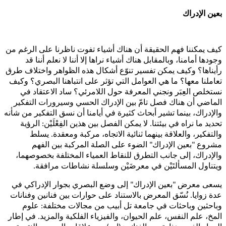
بعين الإدراك
كيف يمكننا فهم الحقيقة أن هناك أشياء تفوت ناظرنا على الرغم من
وجودها أمامنا، وبالمقابل هناك أشياء نراها إلا أننا لا نعلم أننا قد
رأيناها؟ وكيف يمكن تفسير تنوّع أشكال هذه الظواهر واختلاف طرق
تعاملنا معها؟ ما هي العوامل التي تؤثر على انتباهنا البصري؟ وكيف
نستخلص العِبَر ونجني المعرفة حول اللامرئي؟ ساد الاعتقاد في
الماضي أن هناك فصل تامّ بين الإدراك الحسي وسيرورات التفكير
والإدراك، بينما تشير أبحاث كثيرة في أيامنا أن نسق التفكير من شأنه
تحديد ما نراه في بيئتنا. لا يمكن الفصل بين هذين الفِعْلَيْن: الرؤية
والتفكير، والعلاقة بينهما ثنائية الاتجاه، مركبة ومعقدة. يسلط
مشروع "بعين الإدراك" الضوء على الصلة المركبة بين الفهم
والإدراك، إلى جانب التطرق للنقاط العمياء المختلفة بخصوصهما،
ويتناول المسألتَيْن في معرضَيْن وسلسلة نشاطات مرافقة.
يسعى معرض "بعين الإدراك" إلى وضع البصري بجوار الإدراكي في
عدة زوايا. نُسّق المعرض بالاستناد على حوارات بين فنانين وفنانات
وباحثين وباحثات في جامعة تل أبيب من مجالات مختلفة: علوم
المخ، علم النفس، علم الحيوان، والفيزياء الفلكية والمزيد. في إطار