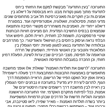
התערוכה "בעין התודעה" מבקשת למקם את החזותי ביחס
לתודעתי מתוך מגוון נקודות מבט. היא מבוססת על דיאלוג בין
אמנים.ות ובין חוקרים.ות מאוניברסיטת תל אביב מתחומים שונים:
מדעי המוח, פסיכולוגיה, זואולוגיה, אסטרופיזיקה ועוד. במסגרת
דיאלוג ייחודי זה, האמנים.ות משוחררים מקשרי הסיבה והתוצאה
שנמצאים בבסיס החשיבה המדעית. הם מציעים חוויות הבוחנות
שינויי פרספקטיבה, תשומת לב חזותית, ראיית חלום, חיפוש אחר
הבלתי נראה ועיסוק ביחסים בין הוויזואלי והאודיטורי. כך מתרחבים
גבולותיה של התודעה בנוגע למגוון סוגיות: יחסי הגומלין בין
המלאכותי והטבעי ובין האנושי והחייתי, השפעתן של חרדה
וטראומה על תפיסה, מצבי הביניים שבין ערות לשינה, הפעלת דמיון
חזותי, וכן ההכרה במגבלות התפיסה האנושית.
התערוכה "לרשום את תולדות האמנות" שואלת: אלו אופני מחשבה
מתאפשרים באמצעות התבוננות המתבצעת דרך פעולה רישומית?
באיזה אופן יכול האקט הפיזי של הרישום, הראייה המופנמת דרך
הגוף, לתרום ליצירת ידע מדעי?
בתערוכה זו נבחנים יחסי הגומלין
בין ראייה לבין מחשבה דרך רישומים שיצרו היסטוריונים של
אמנות, ככלי לפיתוח מחקרם האקדמי. זוהי התערוכה הראשונה
המציגה תגליות חדשות על הדרכים שבהן הדמויות המשפיעות
ביותר בשדה תולדות האמנות – מאייר שפירו, ליאו סטיינברג, אבי
ורבורג ועוד – השתמשו ברישום ככלי מחקרי. תופעה זו נכונה גם