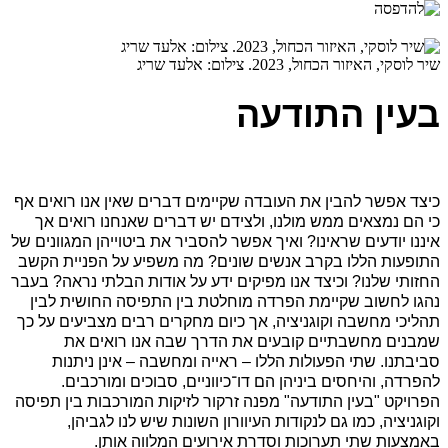
שיר לוסקי, האיזור הכחול, 2023. צילום: אלעד שריג
בעין התודעה
כיצד אפשר להבין את העובדה שקיימים דברים שאין אנו רואים אף
כי הם נמצאים ממש מולנו, ולצידם יש דברים שאנחנו רואים אך
איננו יודעים שראינו? ואיך אפשר להסביר את ביטוייהן המגוונים של
התופעות הללו בקרב אנשים שונים? מה משפיע על הפניית הקשב
החזותי שלנו? וכיצד אנו מפיקים ידע על אודות הבלתי נראה? בעבר
נהגו לחשוב שקיימת הפרדה מוחלטת בין התפיסה החושית לבין
תהליכי מחשבה וקוגניציה, אך כיום מחקרים רבים מצביעים על כך
שמבנים מחשבתיים קובעים את הדרך שבה אנו רואים את
סביבתנו. שתי הפעולות הללו – ראייה ומחשבה – אינן ניתנות
להפרדה, והיחסים ביניהן הם דו
־
כיווניים, סבוכים ומורכבים.
הפרויקט "בעין התודעה" מפנה זרקור לזיקות המורכבות בין תפיסה
וקוגניציה, כמו גם לנקודות העיוורון השונות שיש לנו לגביהן,
באמצעות שתי תערוכות וסדרת אירועים המלווה אותן.