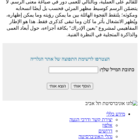
للقائم على العملية، وبالتالي للعمى دور في صياغة معنى الرسم. لا
يتضمّن الرسم كوسيط مظهر المرئي فحسب بل أيضًا انسحابه
ومكوثه؛ يلتقط الفجوة الهائلة بين ما يمكن رؤيته وما يمكن إظهاره،
ويُظهر الانشغال بأثر ما كان وما تبقى كذكرى فقط. هذا هو الإطار
المفاهيمي لمشروع "بعين الإدراك" بكافة أجزاءه، حول أبعاد العمى
والذاكرة المتجلية في النظرة الفنية.
הצטרפו לרשימת התפוצה של אתר הגלריה
כתובת המייל שלך:
מידע כללי
יצירת קשר ודרכי הגעה
אלפון
דרושים
נהלי האוניברסיטה