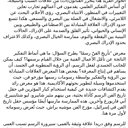
الحوار الفريد هذا يتحرر الفنانون(ات) من علاقات السبب والنتيجة،
أي أساس التفكير العلمي. يقدمون في أعمالهم تجارب تعاين
التغييرات في المنظور، الانتباه البصري، رؤى الأحلام، البحث عن
اللامرئي، والانشغال في الصلة بين البصري والسمعي. هكذا تتسع
حدود الإدراك: العلاقة المتبادلة بين الاصطناعي والطبيعي وبين
الإنساني والحيواني، تأثير القلق والصدمة على الإدراك، الحالات
البينية بين اليقظة والنوم، ممارسة الخيال البصري، وكذلك الاعتراف
بحدود الإدراك البصري.
معرض "تأريخ الفنّ رسمًا" يطرح السؤال: ما هي أنماط التفكير
الناتجة عن تأمّل الأعمال الفنية من خلال القيام برسمها؟ كيف يمكن
للجانب الجسدي لفعل الرسم، أي الرؤية المنطوية في الجسد، أن
يساهم في إنتاج المعرفة؟ يفحص هذا المعرض العلاقات المتبادلة
بين الرؤية والتفكير بواسطة رسومات رسمها مؤرخو فن، حيث
استخدموها وسيلة لتطوير بحوثهم الأكاديمية. هذا هو معرض رائد
يقدم اكتشافات جديدة عن كيفية استخدام كبار المؤثرين في حقل
تاريخ الفن الرسم كأداة بحثية، من بينهم مئير شابيرو، ليو شتاينبيرغ،
آبي فاربورغ وآخرين
.
هذه الممارسة مارسها أيضًا مؤسس حقل تاريخ
الفن في إسرائيل، مؤرخ الفن موشيه براش، حيث تُعرض رسوماته
لأول مرة هنا
.
للرسم وفق دريدا علاقة وثيقة بالعمى: سيرورة الرسم تسبب العمى