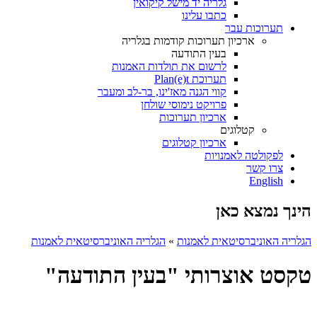
גלריה יד מישל קיקואין
כתבו עלינו
תערוכות עבר
ארכיון תערוכות קודמות בגלריה
בעין התודעה
לרשום את תולדות האמנות
תערוכת Plan(e)t
קווי הגנה מאז'ינו, בר-לב ומעבר
פרויקט נימוסי שולחן
ארכיון תערוכות
קטלוגים
ארכיון קטלוגים
לפקולטה לאמנויות
צרו קשר
English
הינך נמצא כאן
הגלריה האוניברסיטאית לאמנות
»
הגלריה האוניברסיטאית לאמנות
טקסט אוצרותי "בעין התודעה"