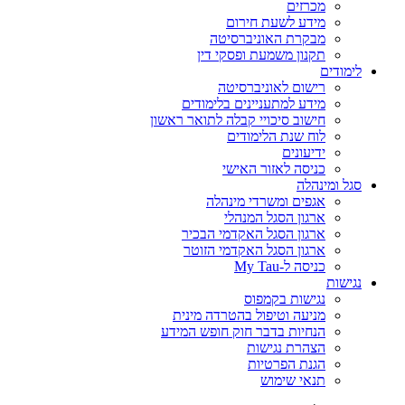
מכרזים
מידע לשעת חירום
מבקרת האוניברסיטה
תקנון משמעת ופסקי דין
לימודים
רישום לאוניברסיטה
מידע למתעניינים בלימודים
חישוב סיכויי קבלה לתואר ראשון
לוח שנת הלימודים
ידיעונים
כניסה לאזור האישי
סגל ומינהלה
אגפים ומשרדי מינהלה
ארגון הסגל המנהלי
ארגון הסגל האקדמי הבכיר
ארגון הסגל האקדמי הזוטר
כניסה ל-My Tau
נגישות
נגישות בקמפוס
מניעה וטיפול בהטרדה מינית
הנחיות בדבר חוק חופש המידע
הצהרת נגישות
הגנת הפרטיות
תנאי שימוש