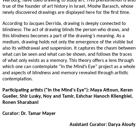
Warburg, have used drawing to study art. This phenomenon is also
true of the founder of art history in Israel, Moshe Barasch, whose
newly discovered drawings are displayed here for the first time.
According to Jacques Derrida, drawing is deeply connected to
blindness: The act of drawing blinds the person who draws, and
this blindness becomes a part of the drawing’s meaning. As a
medium, drawing holds not only the emergence of the visible but
also its withdrawal and suspension. It captures the chasm between
what can be seen and what can be shown, and follows the traces
of what only exists as a memory. This theory offers a lens through
which one can contemplate “In the Mind’s Eye” project as a whole
and aspects of blindness and memory revealed through artistic
contemplation.
Participating artists ("In the Mind's Eye"): Maya Attoun, Keren
Gueller, Shir Lusky, Noy and Tamir, Eshchar Hanoch Kliengbiel,
Ronen Sharabani
Curator: Dr. Tamar Mayer
Assistant Curator: Darya Aloufy