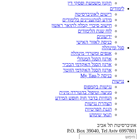
תקנון משמעת ופסקי דין
לימודים
רישום לאוניברסיטה
מידע למתעניינים בלימודים
חישוב סיכויי קבלה לתואר ראשון
לוח שנת הלימודים
ידיעונים
כניסה לאזור האישי
סגל ומינהלה
אגפים ומשרדי מינהלה
ארגון הסגל המנהלי
ארגון הסגל האקדמי הבכיר
ארגון הסגל האקדמי הזוטר
כניסה ל-My Tau
נגישות
נגישות בקמפוס
מניעה וטיפול בהטרדה מינית
הנחיות בדבר חוק חופש המידע
הצהרת נגישות
הגנת הפרטיות
תנאי שימוש
אוניברסיטת תל אביב
P.O. Box 39040, Tel Aviv 6997801