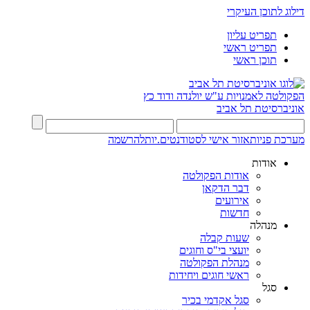
דילוג לתוכן העיקרי
תפריט עליון
תפריט ראשי
תוכן ראשי
הפקולטה לאמנויות
ע"ש יולנדה ודוד כץ
אוניברסיטת תל אביב
מערכת פניות
אזור אישי לסטודנטים.יות
להרשמה
אודות
אודות הפקולטה
דבר הדקאן
אירועים
חדשות
מנהלה
שעות קבלה
יועצי בי"ס וחוגים
מנהלת הפקולטה
ראשי חוגים ויחידות
סגל
סגל אקדמי בכיר