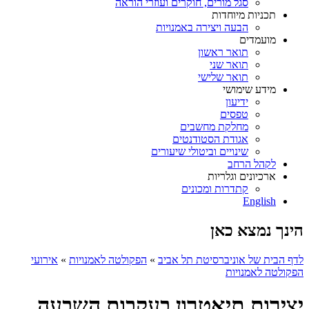
סגל מורים, חוקרים ועוזרי הוראה
תכניות מיוחדות
הבעה ויצירה באמנויות
מועמדים
תואר ראשון
תואר שני
תואר שלישי
מידע שימושי
ידיעון
טפסים
מחלקת מחשבים
אגודת הסטודנטים
שינויים וביטולי שיעורים
לקהל הרחב
ארכיונים וגלריות
קתדרות ומכונים
English
הינך נמצא כאן
לדף הבית של אוניברסיטת תל אביב
»
הפקולטה לאמנויות
»
אירועי
הפקולטה לאמנויות
יצירות תיאטרון בעקבות השבעה