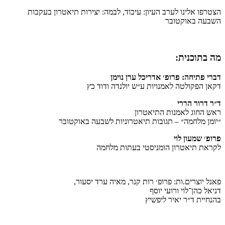
הצטרפו אלינו לערב העיון: עיבוד, לבמה: יצירות תיאטרון בעקבות
השבעה באוקטובר
מה בתוכנית:
דברי פתיחה: פרופ׳ אדריכל ערן נוימן
דקאן הפקולטה לאמנויות ע״ש יולנדה ודוד כץ
ד״ר דרור הררי
ראש החוג לאמנות התיאטרון
״יומן מלחמה״ – תגובות תיאטרוניות לשבעה באוקטובר
פרופ׳ שמעון לוי
לקראת תיאטרון הומניסטי בעתות מלחמה
פאנל יוצרים.ות: פרופ׳ רות קנר, מאיה ערד יסעור,
דניאל כהן־לוי ורועי יוסף
בהנחיית ד״ר יאיר ליפשיץ