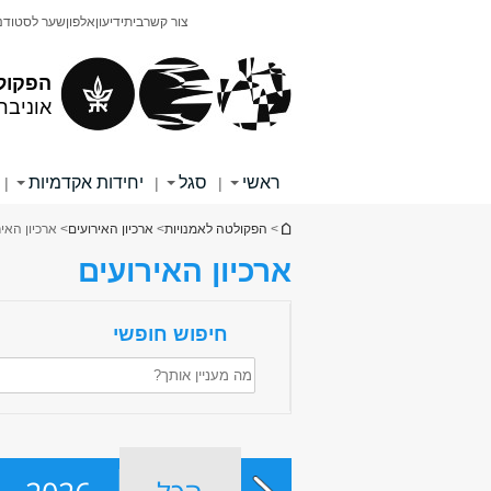
תוכן
תפריט
צור קשר
בית
ידיעון
אלפון
שער לסטודנ
עליון
ראשי
הפקול
אוניבר
ראשי
סגל
יחידות אקדמיות
|
|
|
הינך נמצא כאן
>
הפקולטה לאמנויות
>
ארכיון האירועים
> ארכיון האי
ארכיון האירועים
חיפוש חופשי