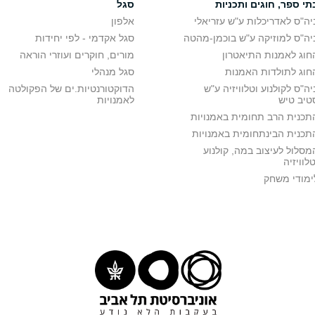
תי ספר, חוגים ותכניות
סגל
יה"ס לאדריכלות ע"ש עזריאלי
אלפון
יה"ס למוזיקה ע"ש בוכמן-מהטה
סגל אקדמי - לפי יחידות
חוג לאמנות התיאטרון
מורים, חוקרים ועוזרי הוראה
חוג לתולדות האמנות
סגל מנהלי
יה"ס לקולנוע וטלוויזיה ע"ש
הדוקטורנטיות.ים של הפקולטה
טיב טיש
לאמנויות
תכנית הרב תחומית באמנויות
תכנית הבינתחומית באמנויות
מסלול לעיצוב במה, קולנוע
טלוויזיה
ימודי משחק