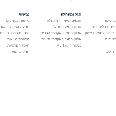
סגל ומינהלה
נגישות
יברסיטה
אגפים ומשרדי מינהלה
נגישות בקמפוס
יינים בלימודים
ארגון הסגל המנהלי
מניעה וטיפול בהטר
י קבלה לתואר ראשון
ארגון הסגל האקדמי הבכיר
הנחיות בדבר חוק ח
ימודים
ארגון הסגל האקדמי הזוטר
הצהרת נגישות
כניסה ל-My Tau
הגנת הפרטיות
 האישי
תנאי שימוש