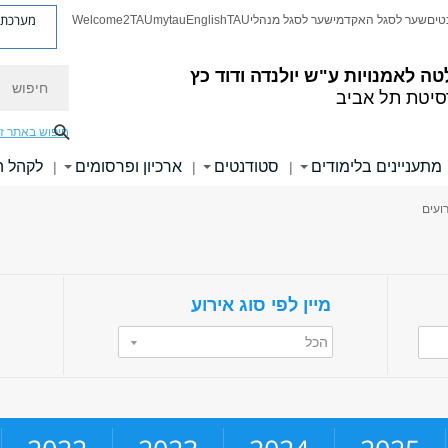
מערכת פ
טים
שער לסגל האקדמי
שער לסגל מנהלי
TAU
English
mytau
Welcome2TAU
חיפוש
טה לאמנויות
ע"ש יולנדה ודוד כץ
סיטת תל אביב
חיפוש באתר ז
מתעניינים בלימודים
סטודנטים
ארכיון ופרסומים
לקהל 
|
|
|
רועים
מיין לפי סוג אירוע
הכל