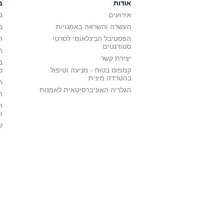
אודות
ב
אירועים
ב
העשרה והשראה באמנויות
ב
הפסטיבל הבינלאומי לסרטי
ה
סטודנטים
ה
יצירת קשר
ב
קמפוס בטוח - מניעה וטיפול
ס
בהטרדה מינית
ה
הגלריה האוניברסיטאית לאמנות
ה
ה
ו
ל