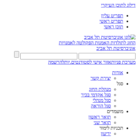
דילוג לתוכן העיקרי
תפריט עליון
תפריט ראשי
תוכן ראשי
החוג לתולדות האמנות
הפקולטה לאמנויות
אוניברסיטת תל אביב
מערכת פניות
אזור אישי לסטודנטים.יות
להרשמה
אודות
יצירת קשר
סגל
מנהלת החוג
סגל אקדמי בכיר
סגל מנהלי
סגל הוראה
מועמדים
תואר ראשון
תואר שני
תכניות לימוד
ידיעון