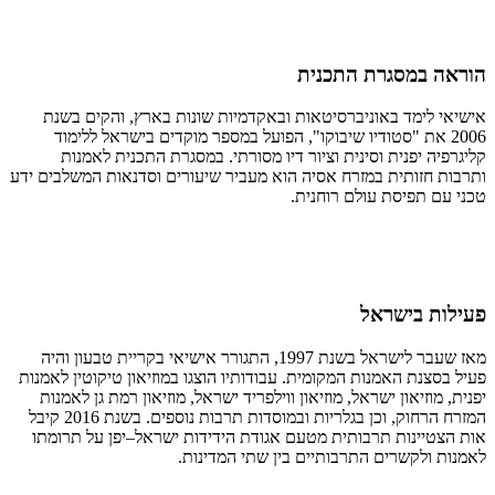
הוראה במסגרת התכנית
אישיאי לימד באוניברסיטאות ובאקדמיות שונות בארץ, והקים בשנת
2006 את "סטודיו שיבוקו", הפועל במספר מוקדים בישראל ללימוד
קליגרפיה יפנית וסינית וציור דיו מסורתי. במסגרת התכנית לאמנות
ותרבות חזותית במזרח אסיה הוא מעביר שיעורים וסדנאות המשלבים ידע
טכני עם תפיסת עולם רוחנית.
פעילות בישראל
מאז שעבר לישראל בשנת 1997, התגורר אישיאי בקריית טבעון והיה
פעיל בסצנת האמנות המקומית. עבודותיו הוצגו במוזיאון טיקוטין לאמנות
יפנית, מוזיאון ישראל, מוזיאון ווילפריד ישראל, מוזיאון רמת גן לאמנות
המזרח הרחוק, וכן בגלריות ובמוסדות תרבות נוספים. בשנת 2016 קיבל
אות הצטיינות תרבותית מטעם אגודת הידידות ישראל–יפן על תרומתו
לאמנות ולקשרים התרבותיים בין שתי המדינות.