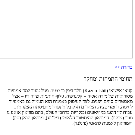
בחזרה >>
תחומי התמחות ומחקר
קזואו אישיאי (Kazuo Ishii) נולד ביפן ב־1957. מגיל צעיר למד אמנויות
מסורתיות של מזרח אסיה – קליגרפיה, גילוף חותמות וציור דיו – אצל
מאסטרים סינים ויפנים. לצד העיסוק באמנות הוא העמיק גם באמנויות
לחימה, זן ומדיטציה, המהווים חלק בלתי נפרד מתפיסתו האמנותית.
עבודותיו הוצגו במוזיאונים ובגלריות ברחבי העולם, בהם מוזיאון אואנו נו
מורי (טוקיו), המוזיאון ההיסטורי הלאומי (בייג’ינג), מוזיאון הנאן (סין)
והמוזיאון לאמנות להאטי (פינלנד).