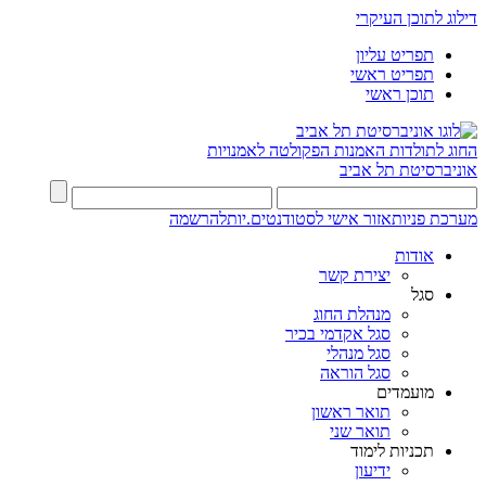
דילוג לתוכן העיקרי
תפריט עליון
תפריט ראשי
תוכן ראשי
החוג לתולדות האמנות
הפקולטה לאמנויות
אוניברסיטת תל אביב
מערכת פניות
אזור אישי לסטודנטים.יות
להרשמה
אודות
יצירת קשר
סגל
מנהלת החוג
סגל אקדמי בכיר
סגל מנהלי
סגל הוראה
מועמדים
תואר ראשון
תואר שני
תכניות לימוד
ידיעון