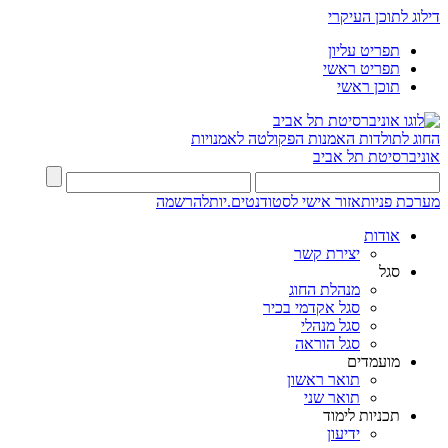
דילוג לתוכן העיקרי
תפריט עליון
תפריט ראשי
תוכן ראשי
החוג לתולדות האמנות
הפקולטה לאמנויות
אוניברסיטת תל אביב
מערכת פניות
אזור אישי לסטודנטים.יות
להרשמה
אודות
יצירת קשר
סגל
מנהלת החוג
סגל אקדמי בכיר
סגל מנהלי
סגל הוראה
מועמדים
תואר ראשון
תואר שני
תכניות לימוד
ידיעון