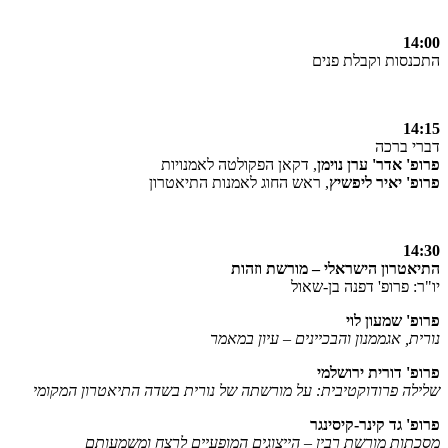
14:00
התכנסות וקבלת פנים
14:15
דברי ברכה
פרופ' אדר' ערן נוימן
, דקאן הפקולטה לאמנויות
פרופ' יאיר ליפשיץ
, ראש החוג לאמנות התיאטרון
14:30
התיאטרון הישראלי – מורשת וזהות
יו"ר: פרופ' דפנה בן-שאול
פרופ' שמעון לוי
נורית, אגממנון והבכיינים – עיון במאמר
פרופ' דורית ירושלמי
שלילה פרודוקטיבית: על מורשתה של נורית בשדה התיאטרון המקומי
פרופ' גד קינר-קיסינגר
מסכתות מורשת רבין – הייצוגים המופעיים לרצח ומשמעותם