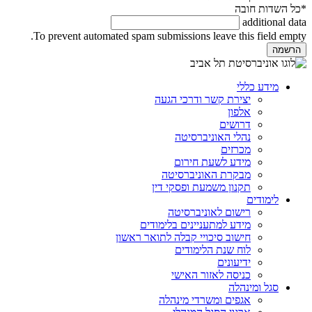
*כל השדות חובה
additional data
To prevent automated spam submissions leave this field empty.
מידע כללי
יצירת קשר ודרכי הגעה
אלפון
דרושים
נהלי האוניברסיטה
מכרזים
מידע לשעת חירום
מבקרת האוניברסיטה
תקנון משמעת ופסקי דין
לימודים
רישום לאוניברסיטה
מידע למתעניינים בלימודים
חישוב סיכויי קבלה לתואר ראשון
לוח שנת הלימודים
ידיעונים
כניסה לאזור האישי
סגל ומינהלה
אגפים ומשרדי מינהלה