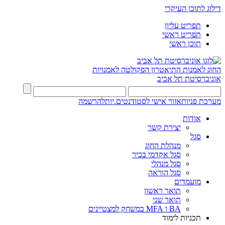
דילוג לתוכן העיקרי
תפריט עליון
תפריט ראשי
תוכן ראשי
החוג לאמנות התיאטרון
הפקולטה לאמנויות
אוניברסיטת תל אביב
מערכת פניות
אזור אישי לסטודנטים.יות
להרשמה
אודות
יצירת קשר
סגל
מנהלת החוג
סגל אקדמי בכיר
סגל מנהלי
סגל הוראה
מועמדים
תואר ראשון
תואר שני
BA ו MFA במשחק למצטיינים
תכניות לימוד