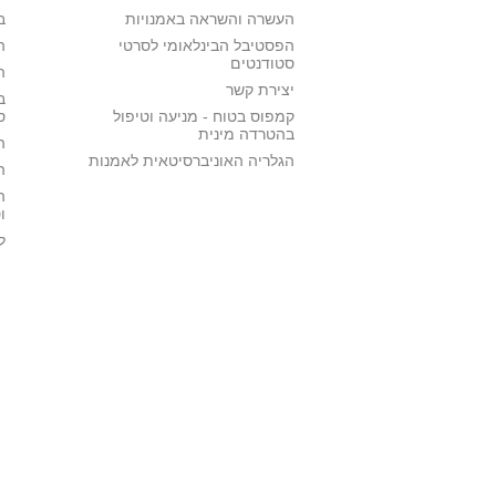
העשרה והשראה באמנויות
ב
הפסטיבל הבינלאומי לסרטי
ה
סטודנטים
ה
יצירת קשר
ב
קמפוס בטוח - מניעה וטיפול
ס
בהטרדה מינית
ה
הגלריה האוניברסיטאית לאמנות
ה
ה
ו
ל