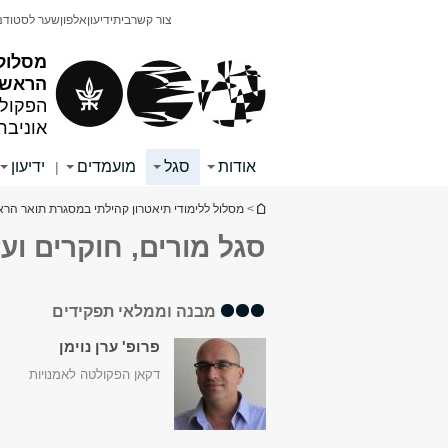
תוכן
תפריט
צור קשר
בית
ידיעון
אלפון
שער לסטודנ
עליון
ראשי
מסלול 
הראשון
הפקולט
אוניבר
אודות
סגל
מועמדים
ידיעון
|
הינך נמצא כאן
>
מסלול ללימודי תיאטרון קהילתי במסגרת תואר הרא
סגל מורים, חוקרים ועו
מבנה וממלאי תפקידים
פרופ' ערן נוימן
דקאן הפקולטה לאמנויות