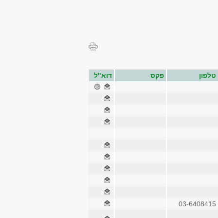
טלפון
פקס
דוא"ל
03-6408415