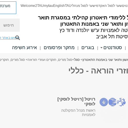
מערכת פ
טים
שער לסגל האקדמי
שער לסגל מנהלי
TAU
English
mytau
Welcome2TAU
ללימודי תיאטרון קהילתי במסגרת תואר
חיפוש
 ותואר שני באמנות התאטרון
ה לאמנויות
ע"ש יולנדה ודוד כץ
סיטת תל אביב
חיפוש באתר ז
סטודנטים
בוגרים
מחקר ופרסומים
אירוע חשיפה
|
|
|
|
שון ותואר שני באמנות התאטרון
>
סגל
>
סגל מורים, חוקרים ועוזרי הוראה
> סגל מורים, חוקרים 
זרי הוראה - כללי
רויטל [רויטל לוסקי]
לוסקי
ראשת מנהל הפקולטה
לאמנויות