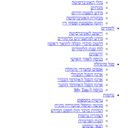
נהלי האוניברסיטה
מכרזים
מידע לשעת חירום
מבקרת האוניברסיטה
תקנון משמעת ופסקי דין
לימודים
רישום לאוניברסיטה
מידע למתעניינים בלימודים
חישוב סיכויי קבלה לתואר ראשון
לוח שנת הלימודים
ידיעונים
כניסה לאזור האישי
סגל ומינהלה
אגפים ומשרדי מינהלה
ארגון הסגל המנהלי
ארגון הסגל האקדמי הבכיר
ארגון הסגל האקדמי הזוטר
כניסה ל-My Tau
נגישות
נגישות בקמפוס
מניעה וטיפול בהטרדה מינית
הנחיות בדבר חוק חופש המידע
הצהרת נגישות
הגנת הפרטיות
תנאי שימוש