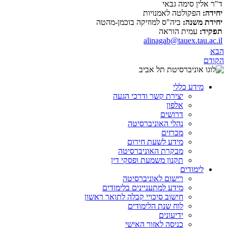
ד"ר אלין סימה גבאי
יחידה:
הפקולטה לאמנויות
יחידת משנה:
ביה"ס למוזיקה בוכמן-מהטה
תפקיד:
עמית הוראה
alinagab@tauex.tau.ac.il
הבא
הקודם
מידע כללי
יצירת קשר ודרכי הגעה
אלפון
דרושים
נהלי האוניברסיטה
מכרזים
מידע לשעת חירום
מבקרת האוניברסיטה
תקנון משמעת ופסקי דין
לימודים
רישום לאוניברסיטה
מידע למתעניינים בלימודים
חישוב סיכויי קבלה לתואר ראשון
לוח שנת הלימודים
ידיעונים
כניסה לאזור האישי