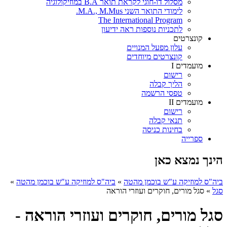
מסלול דו-חוגי לקראת תואר B.A במוזיקולוגיה
לימודי התואר השני M.A., M.Mus.
The International Program
לתכניות נוספות ראה ידיעון
קונצרטים
עלון מפעל המנויים
קונצרטים מיוחדים
מועמדים I
רישום
הליך קבלה
טפסי הרשמה
מועמדים II
רישום
תנאי קבלה
בחינות כניסה
ספרייה
הינך נמצא כאן
ביה"ס למוזיקה ע"ש בוכמן מהטה
»
ביה"ס למוזיקה ע"ש בוכמן מהטה
»
סגל
»
סגל מורים, חוקרים ועוזרי הוראה
סגל מורים, חוקרים ועוזרי הוראה -