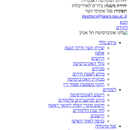
יחידה:
הפקולטה לאמנויות
יחידת משנה:
ביה"ס לאדריכלות
תפקיד:
סגל אקדמי זוטר
morriscs@tauex.tau.ac.il
הבא
הקודם
מידע כללי
יצירת קשר ודרכי הגעה
אלפון
דרושים
נהלי האוניברסיטה
מכרזים
מידע לשעת חירום
מבקרת האוניברסיטה
תקנון משמעת ופסקי דין
לימודים
רישום לאוניברסיטה
מידע למתעניינים בלימודים
חישוב סיכויי קבלה לתואר ראשון
לוח שנת הלימודים
ידיעונים
כניסה לאזור האישי
סגל ומינהלה