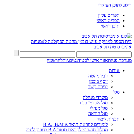
דילוג לתוכן העיקרי
תפריט עליון
תפריט ראשי
תוכן ראשי
בית הספר למוזיקה ע"ש בוכמן-מהטה
הפקולטה לאמנויות
אוניברסיטת תל אביב
מערכת פניות
אזור אישי לסטודנטים.יות
להרשמה
אודות
זובין מהטה
יוסף בוכמן
יצירת קשר
סגל
משרדי מנהלה
סגל אקדמי בכיר
סגל מנהלי
סגל הוראה
תכניות לימוד
לימודים לקראת תואר B.A., B.Mus
מסלול חד-חוגי לקראת תואר B.A במוזיקולוגיה