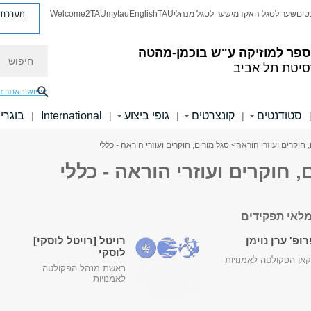
מערכת פ
טים
שער לסגל האקדמי
שער לסגל מנהלי
TAU
English
mytau
Welcome2TAU
חיפוש
ספר למוזיקה ע"ש בוכמן-מהטה
סיטת תל אביב
חיפוש באתר ז
סטודנטים
קונצרטים
גופי ביצוע
International
בוגרי
|
|
|
|
 חוקרים ועוזרי הוראה
> סגל מורים, חוקרים ועוזרי הוראה - כללי
, חוקרים ועוזרי הוראה - כללי
לאי תפקידים
ופ' ערן נוימן
רויטל [רויטל לוסקי]
לוסקי
אן הפקולטה לאמנויות
ראשת מנהל הפקולטה
לאמנויות