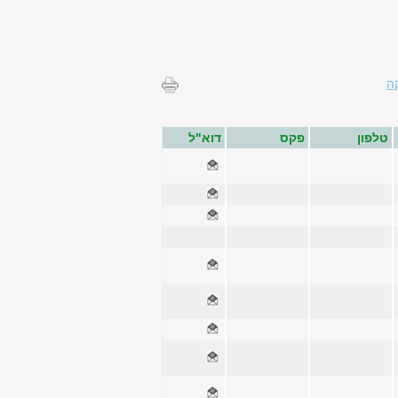
ה
טלפון
פקס
דוא"ל