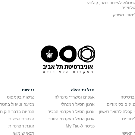
מסלול לעיצוב במה, קולנוע
טלוויזיה
ימודי משחק
סגל ומינהלה
נגישות
יברסיטה
אגפים ומשרדי מינהלה
נגישות בקמפוס
יינים בלימודים
ארגון הסגל המנהלי
מניעה וטיפול בהטר
י קבלה לתואר ראשון
ארגון הסגל האקדמי הבכיר
הנחיות בדבר חוק ח
ימודים
ארגון הסגל האקדמי הזוטר
הצהרת נגישות
כניסה ל-My Tau
הגנת הפרטיות
 האישי
תנאי שימוש