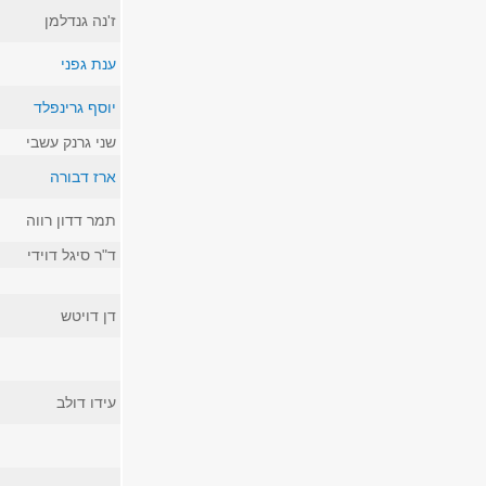
ז'נה גנדלמן
ענת גפני
יוסף גרינפלד
שני גרנק עשבי
ארז דבורה
תמר דדון רווה
ד"ר סיגל דוידי
דן דויטש
עידו דולב