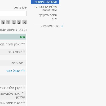
הפקולטה לאמנויות
סגל מורים, חוקרים
שם פרטי:
ועוזרי הוראה
הסבר עדכון דף
חוקר
א
ב
ג
ד
ה
ועדות אקדמיות
תוצאות חיפוש עבור
שם
ד"ר אלין סימה גבא
ד"ר רוני גובר
יותם גוטל
ד"ר ענבל גוטר
ד"ר קרן גולדברג רי
ד"ר אלה אלזבייטה
גולדמן
ד"ר ענת סימה גולד