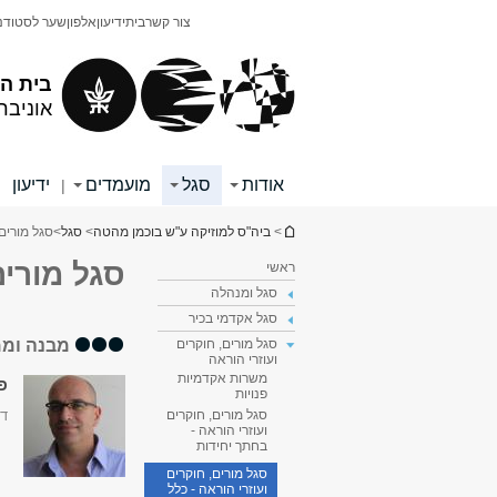
תוכן
תפריט
צור קשר
בית
ידיעון
אלפון
שער לסטודנ
עליון
ראשי
בית ה
אוניבר
אודות
סגל
מועמדים
ידיעון
|
|
הינך נמצא כאן
>
ביה"ס למוזיקה ע"ש בוכמן מהטה
>
סגל
>
סגל מורים,
סגל מורים
ראשי
סגל ומנהלה
סגל אקדמי בכיר
מבנה וממ
סגל מורים, חוקרים
ועוזרי הוראה
משרות אקדמיות
פר
פנויות
דק
סגל מורים, חוקרים
ועוזרי הוראה -
בחתך יחידות
סגל מורים, חוקרים
ועוזרי הוראה - כלל