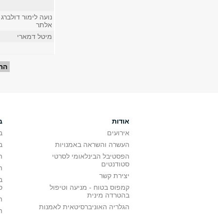
נועה לימור דולברג
אלתר
מיטל דמארי
עמודים
הר
אודות
ב
אירועים
ב
העשרה והשראה באמנויות
ב
הפסטיבל הבינלאומי לסרטי
ה
סטודנטים
ה
יצירת קשר
ב
קמפוס בטוח - מניעה וטיפול
ס
בהטרדה מינית
ה
הגלריה האוניברסיטאית לאמנות
ה