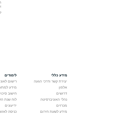
ה
ו
ל
מידע כללי
לימודים
יצירת קשר ודרכי הגעה
רישום לאונ
אלפון
מידע למתענ
דרושים
חישוב סיכוי
נהלי האוניברסיטה
לוח שנת הל
מכרזים
ידיעונים
מידע לשעת חירום
כניסה לאזור