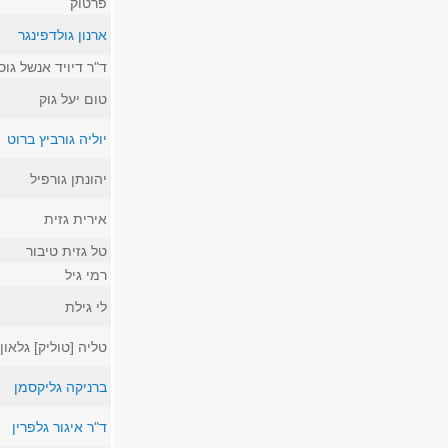
פרטוק
ארנון גולדפינגר
ד"ר דיויד אנשל גוס
טום יעל גוק
יוליה גורביץ ברוט
יהונתן גורפיל
אירית גזית
טל גזית טיבור
רמי גיל
לי גילת
טליה [טוליק] גלאון
ברניקה גליקסמן
ד"ר איגור גלפרין