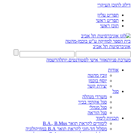
דילוג לתוכן העיקרי
תפריט עליון
תפריט ראשי
תוכן ראשי
בית הספר למוזיקה ע"ש בוכמן-מהטה
אוניברסיטת תל אביב
מערכת פניות
אזור אישי לסטודנטים.יות
להרשמה
אודות
זובין מהטה
יוסף בוכמן
יצירת קשר
סגל
משרדי מנהלה
סגל אקדמי בכיר
סגל מנהלי
סגל הוראה
תכניות לימוד
לימודים לקראת תואר B.A., B.Mus
מסלול חד-חוגי לקראת תואר B.A במוזיקולוגיה