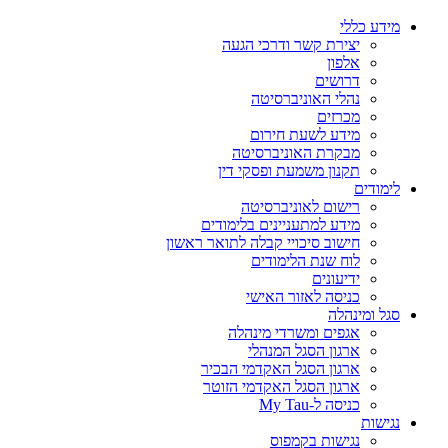
מידע כללי
יצירת קשר ודרכי הגעה
אלפון
דרושים
נהלי האוניברסיטה
מכרזים
מידע לשעת חירום
מבקרת האוניברסיטה
תקנון משמעת ופסקי דין
לימודים
רישום לאוניברסיטה
מידע למתעניינים בלימודים
חישוב סיכויי קבלה לתואר ראשון
לוח שנת הלימודים
ידיעונים
כניסה לאזור האישי
סגל ומינהלה
אגפים ומשרדי מינהלה
ארגון הסגל המנהלי
ארגון הסגל האקדמי הבכיר
ארגון הסגל האקדמי הזוטר
כניסה ל-My Tau
נגישות
נגישות בקמפוס