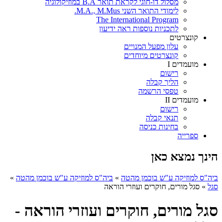
מסלול דו-חוגי לקראת תואר B.A במוזיקולוגיה
לימודי התואר השני M.A., M.Mus.
The International Program
לתכניות נוספות ראה ידיעון
קונצרטים
עלון מפעל המנויים
קונצרטים מיוחדים
מועמדים I
רישום
הליך קבלה
טפסי הרשמה
מועמדים II
רישום
תנאי קבלה
בחינות כניסה
ספרייה
הינך נמצא כאן
ביה"ס למוזיקה ע"ש בוכמן מהטה
»
ביה"ס למוזיקה ע"ש בוכמן מהטה
»
סגל
»
סגל מורים, חוקרים ועוזרי הוראה
סגל מורים, חוקרים ועוזרי הוראה -