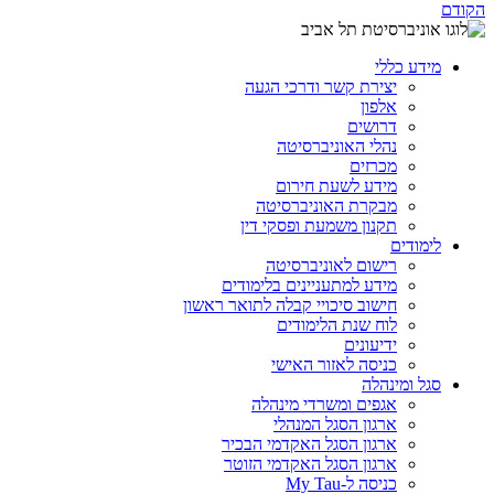
הקודם
מידע כללי
יצירת קשר ודרכי הגעה
אלפון
דרושים
נהלי האוניברסיטה
מכרזים
מידע לשעת חירום
מבקרת האוניברסיטה
תקנון משמעת ופסקי דין
לימודים
רישום לאוניברסיטה
מידע למתעניינים בלימודים
חישוב סיכויי קבלה לתואר ראשון
לוח שנת הלימודים
ידיעונים
כניסה לאזור האישי
סגל ומינהלה
אגפים ומשרדי מינהלה
ארגון הסגל המנהלי
ארגון הסגל האקדמי הבכיר
ארגון הסגל האקדמי הזוטר
כניסה ל-My Tau