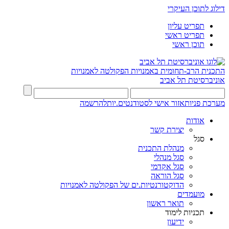
דילוג לתוכן העיקרי
תפריט עליון
תפריט ראשי
תוכן ראשי
התכנית הרב-תחומית באמנויות
הפקולטה לאמנויות
אוניברסיטת תל אביב
מערכת פניות
אזור אישי לסטודנטים.יות
להרשמה
אודות
יצירת קשר
סגל
מנהלת התכנית
סגל מנהלי
סגל אקדמי
סגל הוראה
הדוקטורנטיות.ים של הפקולטה לאמנויות
מועמדים
תואר ראשון
תכניות לימוד
ידיעון