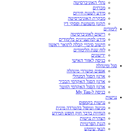
נהלי האוניברסיטה
מכרזים
מידע לשעת חירום
מבקרת האוניברסיטה
תקנון משמעת ופסקי דין
לימודים
רישום לאוניברסיטה
מידע למתעניינים בלימודים
חישוב סיכויי קבלה לתואר ראשון
לוח שנת הלימודים
ידיעונים
כניסה לאזור האישי
סגל ומינהלה
אגפים ומשרדי מינהלה
ארגון הסגל המנהלי
ארגון הסגל האקדמי הבכיר
ארגון הסגל האקדמי הזוטר
כניסה ל-My Tau
נגישות
נגישות בקמפוס
מניעה וטיפול בהטרדה מינית
הנחיות בדבר חוק חופש המידע
הצהרת נגישות
הגנת הפרטיות
תנאי שימוש