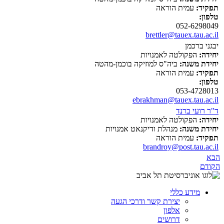
תפקיד:
עמית הוראה
טלפון:
052-6298049
brettler@tauex.tau.ac.il
יבגני ברכמן
יחידה:
הפקולטה לאמנויות
יחידת משנה:
ביה"ס למוזיקה בוכמן-מהטה
תפקיד:
עמית הוראה
טלפון:
053-4728013
ebrakhman@tauex.tau.ac.il
ד"ר רועי ברנד
יחידה:
הפקולטה לאמנויות
יחידת משנה:
מנהלת ודיקנאט אמנויות
תפקיד:
עמית הוראה
brandroy@post.tau.ac.il
הבא
הקודם
מידע כללי
יצירת קשר ודרכי הגעה
אלפון
דרושים