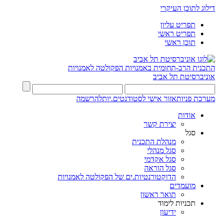
דילוג לתוכן העיקרי
תפריט עליון
תפריט ראשי
תוכן ראשי
התכנית הרב-תחומית באמנויות
הפקולטה לאמנויות
אוניברסיטת תל אביב
מערכת פניות
אזור אישי לסטודנטים.יות
להרשמה
אודות
יצירת קשר
סגל
מנהלת התכנית
סגל מנהלי
סגל אקדמי
סגל הוראה
הדוקטורנטיות.ים של הפקולטה לאמנויות
מועמדים
תואר ראשון
תכניות לימוד
ידיעון