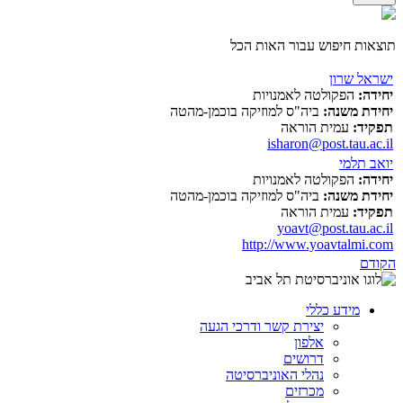
תוצאות חיפוש עבור האות הכל
ישראל שרון
יחידה:
הפקולטה לאמנויות
יחידת משנה:
ביה"ס למוזיקה בוכמן-מהטה
תפקיד:
עמית הוראה
isharon@post.tau.ac.il
יואב תלמי
יחידה:
הפקולטה לאמנויות
יחידת משנה:
ביה"ס למוזיקה בוכמן-מהטה
תפקיד:
עמית הוראה
yoavt@post.tau.ac.il
http://www.yoavtalmi.com
הקודם
מידע כללי
יצירת קשר ודרכי הגעה
אלפון
דרושים
נהלי האוניברסיטה
מכרזים