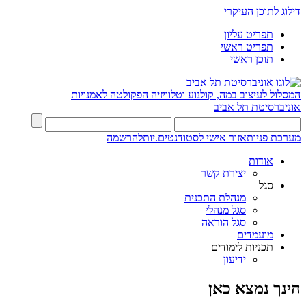
דילוג לתוכן העיקרי
תפריט עליון
תפריט ראשי
תוכן ראשי
המסלול לעיצוב במה, קולנוע וטלוויזיה
הפקולטה לאמנויות
אוניברסיטת תל אביב
מערכת פניות
אזור אישי לסטודנטים.יות
להרשמה
אודות
יצירת קשר
סגל
מנהלת התכנית
סגל מנהלי
סגל הוראה
מועמדים
תכניות לימודים
ידיעון
הינך נמצא כאן