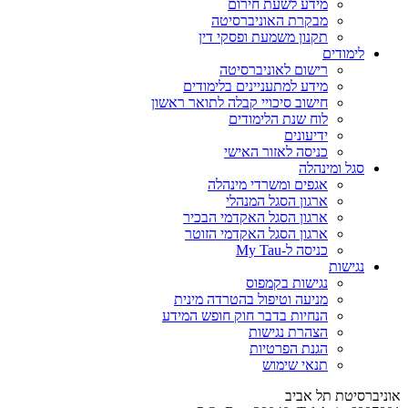
מידע לשעת חירום
מבקרת האוניברסיטה
תקנון משמעת ופסקי דין
לימודים
רישום לאוניברסיטה
מידע למתעניינים בלימודים
חישוב סיכויי קבלה לתואר ראשון
לוח שנת הלימודים
ידיעונים
כניסה לאזור האישי
סגל ומינהלה
אגפים ומשרדי מינהלה
ארגון הסגל המנהלי
ארגון הסגל האקדמי הבכיר
ארגון הסגל האקדמי הזוטר
כניסה ל-My Tau
נגישות
נגישות בקמפוס
מניעה וטיפול בהטרדה מינית
הנחיות בדבר חוק חופש המידע
הצהרת נגישות
הגנת הפרטיות
תנאי שימוש
אוניברסיטת תל אביב