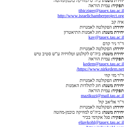
יחידת משנה:
ביה"ס למוזיקה בוכמן-מהטה
תפקיד:
עמית הוראה
tibicziger@tauex.tau.ac.il
http://www.israelichamberproject.org
איה קב
יחידה:
הפקולטה לאמנויות
יחידת משנה:
חוג לאמנות התיאטרון
kav@tauex.tau.ac.il
ד"ר ניר קדם
יחידה:
הפקולטה לאמנויות
יחידת משנה:
ביה"ס לקולנוע וטלוויזיה ע"ש סטיב טיש
תפקיד:
עמית הוראה
kedem@tauex.tau.ac.il
https://www.nirkedem.net/
ד"ר מזי קוזי
יחידה:
הפקולטה לאמנויות
יחידת משנה:
חוג לתולדות האמנות
תפקיד:
עמית הוראה
mazikuzi@mail.tau.ac.il
ד"ר אליאב קול
יחידה:
הפקולטה לאמנויות
יחידת משנה:
ביה"ס למוזיקה בוכמן-מהטה
תפקיד:
סגל אקדמי בכיר
eliavkohl@tauex.tau.ac.il