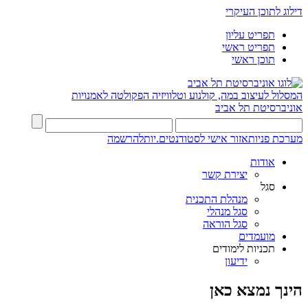
דילוג לתוכן העיקרי
תפריט עליון
תפריט ראשי
תוכן ראשי
המסלול לעיצוב במה, קולנוע וטלוויזיה
הפקולטה לאמנויות
אוניברסיטת תל אביב
מערכת פניות
אזור אישי לסטודנטים.יות
להרשמה
אודות
יצירת קשר
סגל
מנהלת התכנית
סגל מנהלי
סגל הוראה
מועמדים
תכניות לימודים
ידיעון
הינך נמצא כאן