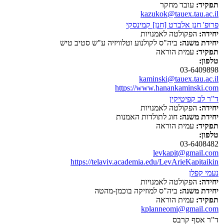
תפקיד:
עובד מחקר
kazukok@tauex.tau.ac.il
פרופ' חנן אלברט [חנן] קמינסקי
יחידה:
הפקולטה לאמנויות
יחידת משנה:
ביה"ס לקולנוע וטלוויזיה ע"ש סטיב טיש
תפקיד:
עמית הוראה
טלפון:
03-6409898
kaminski@tauex.tau.ac.il
https://www.hanankaminski.com
ד"ר לב קפיטיקין
יחידה:
הפקולטה לאמנויות
יחידת משנה:
חוג לתולדות האמנות
תפקיד:
עמית הוראה
טלפון:
03-6408482
levkapit@gmail.com
https://telaviv.academia.edu/LevArieKapitaikin
נעמי קפלן
יחידה:
הפקולטה לאמנויות
יחידת משנה:
ביה"ס למוזיקה בוכמן-מהטה
תפקיד:
עמית הוראה
kplanneomi@gmail.com
ד"ר אסף קרבס