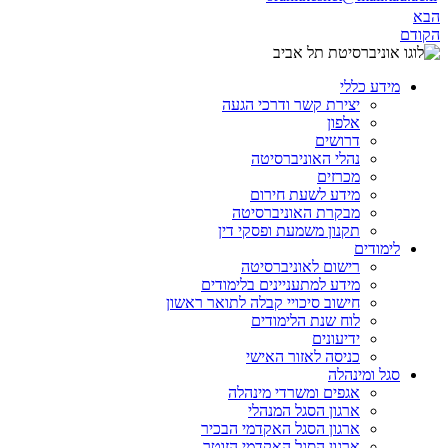
הבא
הקודם
מידע כללי
יצירת קשר ודרכי הגעה
אלפון
דרושים
נהלי האוניברסיטה
מכרזים
מידע לשעת חירום
מבקרת האוניברסיטה
תקנון משמעת ופסקי דין
לימודים
רישום לאוניברסיטה
מידע למתעניינים בלימודים
חישוב סיכויי קבלה לתואר ראשון
לוח שנת הלימודים
ידיעונים
כניסה לאזור האישי
סגל ומינהלה
אגפים ומשרדי מינהלה
ארגון הסגל המנהלי
ארגון הסגל האקדמי הבכיר
ארגון הסגל האקדמי הזוטר