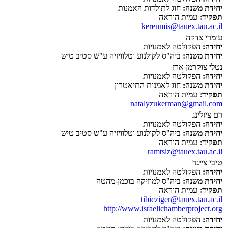
יחידת משנה:
חוג לתולדות האמנות
תפקיד:
עמית הוראה
kerenmis@tauex.tau.ac.il
עומרי צדקה
יחידה:
הפקולטה לאמנויות
יחידת משנה:
ביה"ס לקולנוע וטלוויזיה ע"ש סטיב טיש
נטלי צוקרמן ארז
יחידה:
הפקולטה לאמנויות
יחידת משנה:
חוג לאמנות התיאטרון
תפקיד:
עמית הוראה
natalyzukerman@gmail.com
רם ציזלינג
יחידה:
הפקולטה לאמנויות
יחידת משנה:
ביה"ס לקולנוע וטלוויזיה ע"ש סטיב טיש
תפקיד:
עמית הוראה
ramtsiz@tauex.tau.ac.il
טיבי צייגר
יחידה:
הפקולטה לאמנויות
יחידת משנה:
ביה"ס למוזיקה בוכמן-מהטה
תפקיד:
עמית הוראה
tibicziger@tauex.tau.ac.il
http://www.israelichamberproject.org
יחידה:
הפקולטה לאמנויות