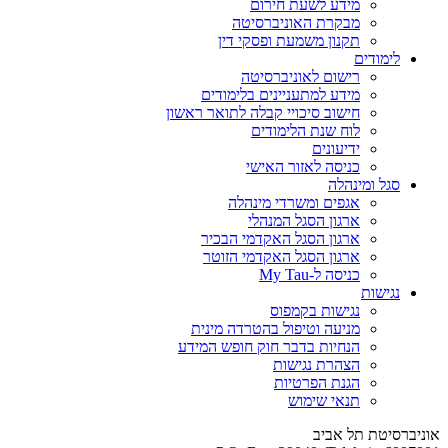
מידע לשעת חירום
מבקרת האוניברסיטה
תקנון משמעת ופסקי דין
לימודים
רישום לאוניברסיטה
מידע למתעניינים בלימודים
חישוב סיכויי קבלה לתואר ראשון
לוח שנת הלימודים
ידיעונים
כניסה לאזור האישי
סגל ומינהלה
אגפים ומשרדי מינהלה
ארגון הסגל המנהלי
ארגון הסגל האקדמי הבכיר
ארגון הסגל האקדמי הזוטר
כניסה ל-My Tau
נגישות
נגישות בקמפוס
מניעה וטיפול בהטרדה מינית
הנחיות בדבר חוק חופש המידע
הצהרת נגישות
הגנת הפרטיות
תנאי שימוש
אוניברסיטת תל אביב