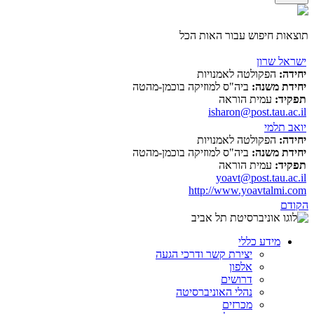
תוצאות חיפוש עבור האות הכל
ישראל שרון
יחידה:
הפקולטה לאמנויות
יחידת משנה:
ביה"ס למוזיקה בוכמן-מהטה
תפקיד:
עמית הוראה
isharon@post.tau.ac.il
יואב תלמי
יחידה:
הפקולטה לאמנויות
יחידת משנה:
ביה"ס למוזיקה בוכמן-מהטה
תפקיד:
עמית הוראה
yoavt@post.tau.ac.il
http://www.yoavtalmi.com
הקודם
מידע כללי
יצירת קשר ודרכי הגעה
אלפון
דרושים
נהלי האוניברסיטה
מכרזים