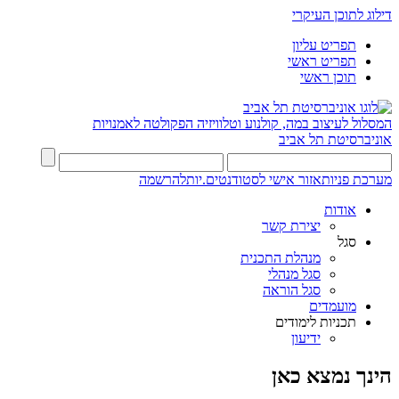
דילוג לתוכן העיקרי
תפריט עליון
תפריט ראשי
תוכן ראשי
המסלול לעיצוב במה, קולנוע וטלוויזיה
הפקולטה לאמנויות
אוניברסיטת תל אביב
מערכת פניות
אזור אישי לסטודנטים.יות
להרשמה
אודות
יצירת קשר
סגל
מנהלת התכנית
סגל מנהלי
סגל הוראה
מועמדים
תכניות לימודים
ידיעון
הינך נמצא כאן