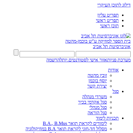
דילוג לתוכן העיקרי
תפריט עליון
תפריט ראשי
תוכן ראשי
בית הספר למוזיקה ע"ש בוכמן-מהטה
אוניברסיטת תל אביב
מערכת פניות
אזור אישי לסטודנטים.יות
להרשמה
אודות
זובין מהטה
יוסף בוכמן
יצירת קשר
סגל
משרדי מנהלה
סגל אקדמי בכיר
סגל מנהלי
סגל הוראה
תכניות לימוד
לימודים לקראת תואר B.A., B.Mus
מסלול חד-חוגי לקראת תואר B.A במוזיקולוגיה