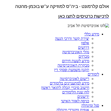
אולם קלרמונט - ביה"ס למוזיקה ע"ש בוכמן-מהטה
לרכישת כרטיסים לחצו כאן
מידע כללי
יצירת קשר ודרכי הגעה
אלפון
דרושים
נהלי האוניברסיטה
מכרזים
מידע לשעת חירום
מבקרת האוניברסיטה
תקנון משמעת ופסקי דין
לימודים
רישום לאוניברסיטה
מידע למתעניינים בלימודים
חישוב סיכויי קבלה לתואר ראשון
לוח שנת הלימודים
ידיעונים
כניסה לאזור האישי
סגל ומינהלה
אגפים ומשרדי מינהלה