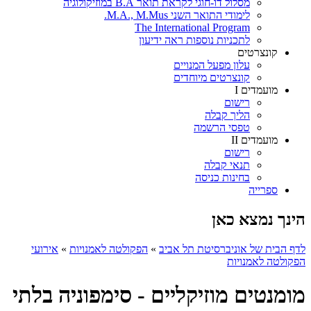
מסלול דו-חוגי לקראת תואר B.A במוזיקולוגיה
לימודי התואר השני M.A., M.Mus.
The International Program
לתכניות נוספות ראה ידיעון
קונצרטים
עלון מפעל המנויים
קונצרטים מיוחדים
מועמדים I
רישום
הליך קבלה
טפסי הרשמה
מועמדים II
רישום
תנאי קבלה
בחינות כניסה
ספרייה
הינך נמצא כאן
לדף הבית של אוניברסיטת תל אביב
»
הפקולטה לאמנויות
»
אירועי
הפקולטה לאמנויות
מומנטים מוזיקליים - סימפוניה בלתי