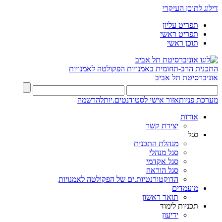
דילוג לתוכן העיקרי
תפריט עליון
תפריט ראשי
תוכן ראשי
התכנית הרב-תחומית באמנויות
הפקולטה לאמנויות
אוניברסיטת תל אביב
מערכת פניות
אזור אישי לסטודנטים.יות
להרשמה
אודות
יצירת קשר
סגל
מנהלת התכנית
סגל מנהלי
סגל אקדמי
סגל הוראה
הדוקטורנטיות.ים של הפקולטה לאמנויות
מועמדים
תואר ראשון
תכניות לימוד
ידיעון