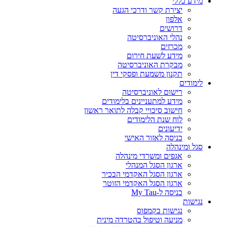
מידע כללי
יצירת קשר ודרכי הגעה
אלפון
דרושים
נהלי האוניברסיטה
מכרזים
מידע לשעת חירום
מבקרת האוניברסיטה
תקנון משמעת ופסקי דין
לימודים
רישום לאוניברסיטה
מידע למתעניינים בלימודים
חישוב סיכויי קבלה לתואר ראשון
לוח שנת הלימודים
ידיעונים
כניסה לאזור האישי
סגל ומינהלה
אגפים ומשרדי מינהלה
ארגון הסגל המנהלי
ארגון הסגל האקדמי הבכיר
ארגון הסגל האקדמי הזוטר
כניסה ל-My Tau
נגישות
נגישות בקמפוס
מניעה וטיפול בהטרדה מינית