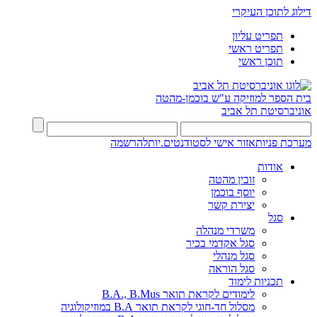
דילוג לתוכן העיקרי
תפריט עליון
תפריט ראשי
תוכן ראשי
בית הספר למוזיקה ע"ש בוכמן-מהטה
אוניברסיטת תל אביב
מערכת פניות
אזור אישי לסטודנטים.יות
להרשמה
אודות
זובין מהטה
יוסף בוכמן
יצירת קשר
סגל
משרדי מנהלה
סגל אקדמי בכיר
סגל מנהלי
סגל הוראה
תכניות לימוד
לימודים לקראת תואר B.A., B.Mus
מסלול חד-חוגי לקראת תואר B.A במוזיקולוגיה