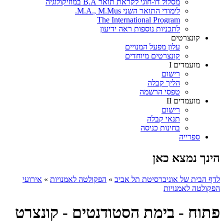
מסלול דו-חוגי לקראת תואר B.A במוזיקולוגיה
לימודי התואר השני M.A., M.Mus.
The International Program
לתכניות נוספות ראה ידיעון
קונצרטים
עלון מפעל המנויים
קונצרטים מיוחדים
מועמדים I
רישום
הליך קבלה
טפסי הרשמה
מועמדים II
רישום
תנאי קבלה
בחינות כניסה
ספרייה
הינך נמצא כאן
לדף הבית של אוניברסיטת תל אביב
»
הפקולטה לאמנויות
»
אירועי
הפקולטה לאמנויות
פתוח - בימת הסטודנטים - קונצרט