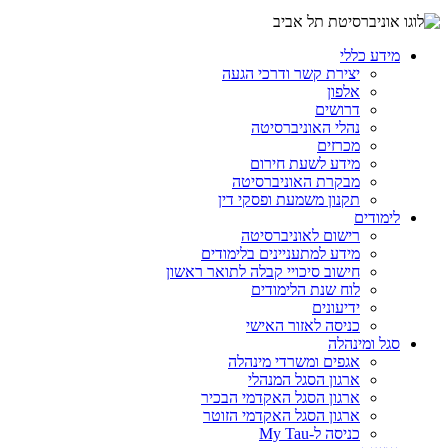
מידע כללי
יצירת קשר ודרכי הגעה
אלפון
דרושים
נהלי האוניברסיטה
מכרזים
מידע לשעת חירום
מבקרת האוניברסיטה
תקנון משמעת ופסקי דין
לימודים
רישום לאוניברסיטה
מידע למתעניינים בלימודים
חישוב סיכויי קבלה לתואר ראשון
לוח שנת הלימודים
ידיעונים
כניסה לאזור האישי
סגל ומינהלה
אגפים ומשרדי מינהלה
ארגון הסגל המנהלי
ארגון הסגל האקדמי הבכיר
ארגון הסגל האקדמי הזוטר
כניסה ל-My Tau