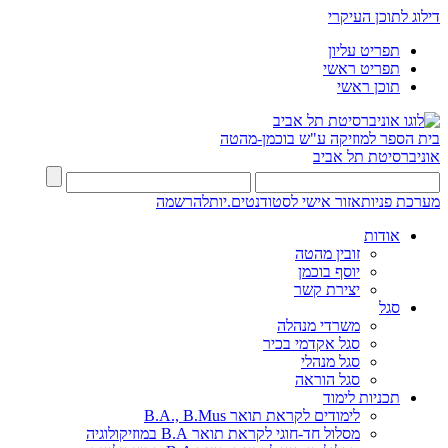
דילוג לתוכן העיקרי
תפריט עליון
תפריט ראשי
תוכן ראשי
בית הספר למוזיקה ע"ש בוכמן-מהטה
אוניברסיטת תל אביב
מערכת פניות
אזור אישי לסטודנטים.יות
להרשמה
אודות
זובין מהטה
יוסף בוכמן
יצירת קשר
סגל
משרדי מנהלה
סגל אקדמי בכיר
סגל מנהלי
סגל הוראה
תכניות לימוד
לימודים לקראת תואר B.A., B.Mus
מסלול חד-חוגי לקראת תואר B.A במוזיקולוגיה