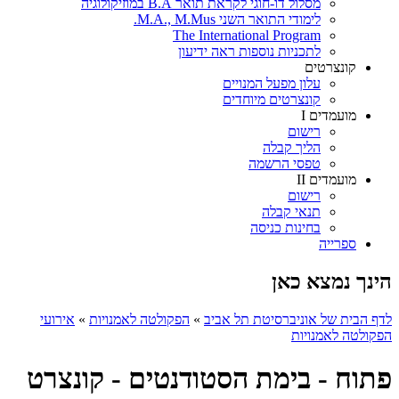
מסלול דו-חוגי לקראת תואר B.A במוזיקולוגיה
לימודי התואר השני M.A., M.Mus.
The International Program
לתכניות נוספות ראה ידיעון
קונצרטים
עלון מפעל המנויים
קונצרטים מיוחדים
מועמדים I
רישום
הליך קבלה
טפסי הרשמה
מועמדים II
רישום
תנאי קבלה
בחינות כניסה
ספרייה
הינך נמצא כאן
לדף הבית של אוניברסיטת תל אביב
»
הפקולטה לאמנויות
»
אירועי
הפקולטה לאמנויות
פתוח - בימת הסטודנטים - קונצרט