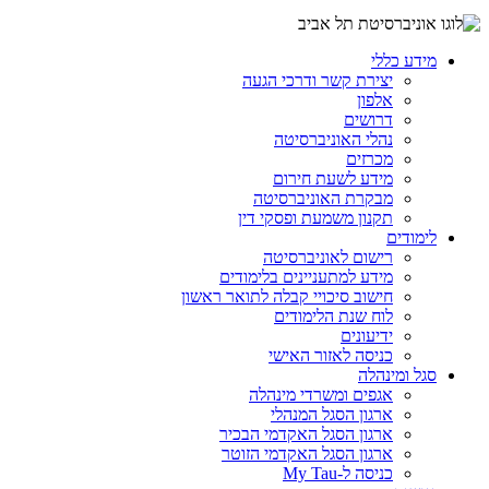
מידע כללי
יצירת קשר ודרכי הגעה
אלפון
דרושים
נהלי האוניברסיטה
מכרזים
מידע לשעת חירום
מבקרת האוניברסיטה
תקנון משמעת ופסקי דין
לימודים
רישום לאוניברסיטה
מידע למתעניינים בלימודים
חישוב סיכויי קבלה לתואר ראשון
לוח שנת הלימודים
ידיעונים
כניסה לאזור האישי
סגל ומינהלה
אגפים ומשרדי מינהלה
ארגון הסגל המנהלי
ארגון הסגל האקדמי הבכיר
ארגון הסגל האקדמי הזוטר
כניסה ל-My Tau