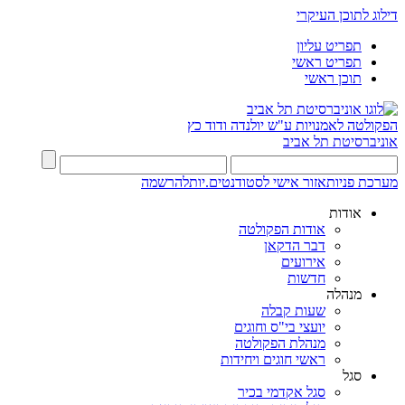
דילוג לתוכן העיקרי
תפריט עליון
תפריט ראשי
תוכן ראשי
הפקולטה לאמנויות
ע"ש יולנדה ודוד כץ
אוניברסיטת תל אביב
מערכת פניות
אזור אישי לסטודנטים.יות
להרשמה
אודות
אודות הפקולטה
דבר הדקאן
אירועים
חדשות
מנהלה
שעות קבלה
יועצי בי"ס וחוגים
מנהלת הפקולטה
ראשי חוגים ויחידות
סגל
סגל אקדמי בכיר