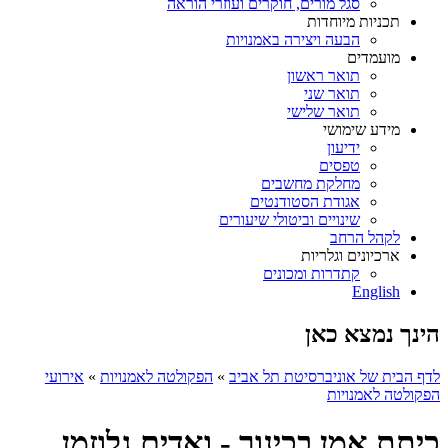
סגל מורים, חוקרים ועוזרי הוראה
תכניות מיוחדות
הבעה ויצירה באמנויות
מועמדים
תואר ראשון
תואר שני
תואר שלישי
מידע שימושי
ידיעון
טפסים
מחלקת מחשבים
אגודת הסטודנטים
שינויים וביטולי שיעורים
לקהל הרחב
ארכיונים וגלריות
קתדרות ומכונים
English
הינך נמצא כאן
לדף הבית של אוניברסיטת תל אביב
»
הפקולטה לאמנויות
»
אירועי
הפקולטה לאמנויות
כיתת אמן בכינור - ואדים גלוזמן