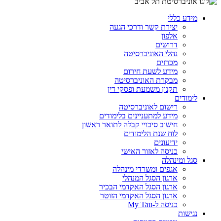
מידע כללי
יצירת קשר ודרכי הגעה
אלפון
דרושים
נהלי האוניברסיטה
מכרזים
מידע לשעת חירום
מבקרת האוניברסיטה
תקנון משמעת ופסקי דין
לימודים
רישום לאוניברסיטה
מידע למתעניינים בלימודים
חישוב סיכויי קבלה לתואר ראשון
לוח שנת הלימודים
ידיעונים
כניסה לאזור האישי
סגל ומינהלה
אגפים ומשרדי מינהלה
ארגון הסגל המנהלי
ארגון הסגל האקדמי הבכיר
ארגון הסגל האקדמי הזוטר
כניסה ל-My Tau
נגישות