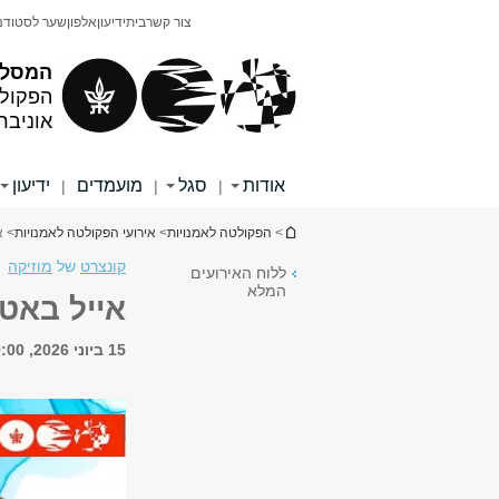
תוכן
תפריט
צור קשר
בית
ידיעון
אלפון
שער לסטודנ
עליון
ראשי
המסלול
הפקולט
אוניבר
אודות
סגל
מועמדים
ידיעון
|
|
|
הינך נמצא כאן
>
הפקולטה לאמנויות
>
אירועי הפקולטה לאמנויות
> א
קונצרט
של
מוזיקה
ללוח האירועים
המלא
אייל באט 
15 ביוני 2026, 19:00