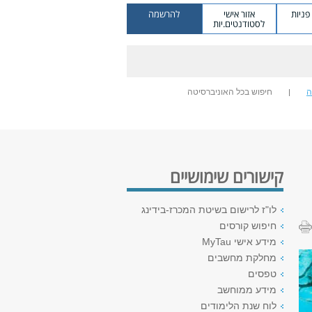
ניות
אזור אישי
להרשמה
לסטודנטים.יות
ה
חיפוש בכל האוניברסיטה
קישורים שימושיים
לו"ז לרישום בשיטת המכרז-בידינג
חיפוש קורסים
מידע אישי MyTau
מחלקת מחשבים
טפסים
מידע ממוחשב
לוח שנת הלימודים