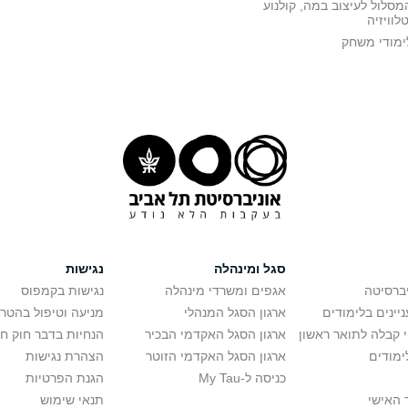
מסלול לעיצוב במה, קולנוע
טלוויזיה
ימודי משחק
סגל ומינהלה
נגישות
יברסיטה
אגפים ומשרדי מינהלה
נגישות בקמפוס
יינים בלימודים
ארגון הסגל המנהלי
מניעה וטיפול בהטר
י קבלה לתואר ראשון
ארגון הסגל האקדמי הבכיר
הנחיות בדבר חוק ח
ימודים
ארגון הסגל האקדמי הזוטר
הצהרת נגישות
כניסה ל-My Tau
הגנת הפרטיות
 האישי
תנאי שימוש