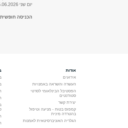
יום שני 15.06.2026 בשעה 19:00 אולם קלרמונט
הכניסה חופשית 
אודות
ב
אירועים
ב
העשרה והשראה באמנויות
ב
הפסטיבל הבינלאומי לסרטי
ה
סטודנטים
ה
יצירת קשר
ב
קמפוס בטוח - מניעה וטיפול
ס
בהטרדה מינית
ה
הגלריה האוניברסיטאית לאמנות
ה