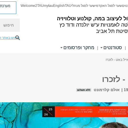
מערכת פ
טים
שער לסגל האקדמי
שער לסגל מנהלי
TAU
English
mytau
Welcome2TAU
 לעיצוב במה, קולנוע וטלוויזיה
חיפוש
ה לאמנויות
ע"ש יולנדה ודוד כץ
סיטת תל אביב
חיפוש באתר ז
סטודנטים
מחקר ופרסומים
|
|
ייל באט - לזכרו
- לזכרו
אולם קלרמונט
ללא תשלום