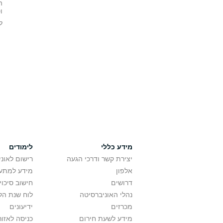
ה
ו
ל
מידע כללי
לימודים
יצירת קשר ודרכי הגעה
רישום לאונ
אלפון
מידע למתענ
דרושים
חישוב סיכוי
נהלי האוניברסיטה
לוח שנת הל
מכרזים
ידיעונים
מידע לשעת חירום
כניסה לאזור