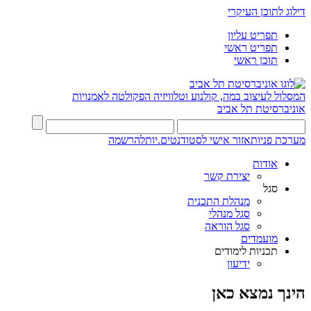
דילוג לתוכן העיקרי
תפריט עליון
תפריט ראשי
תוכן ראשי
המסלול לעיצוב במה, קולנוע וטלוויזיה
הפקולטה לאמנויות
אוניברסיטת תל אביב
מערכת פניות
אזור אישי לסטודנטים.יות
להרשמה
אודות
יצירת קשר
סגל
מנהלת התכנית
סגל מנהלי
סגל הוראה
מועמדים
תכניות לימודים
ידיעון
הינך נמצא כאן