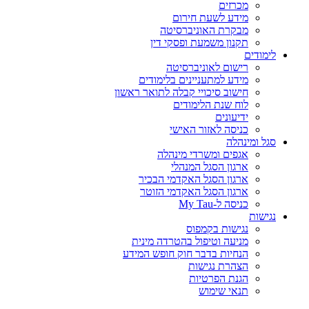
מכרזים
מידע לשעת חירום
מבקרת האוניברסיטה
תקנון משמעת ופסקי דין
לימודים
רישום לאוניברסיטה
מידע למתעניינים בלימודים
חישוב סיכויי קבלה לתואר ראשון
לוח שנת הלימודים
ידיעונים
כניסה לאזור האישי
סגל ומינהלה
אגפים ומשרדי מינהלה
ארגון הסגל המנהלי
ארגון הסגל האקדמי הבכיר
ארגון הסגל האקדמי הזוטר
כניסה ל-My Tau
נגישות
נגישות בקמפוס
מניעה וטיפול בהטרדה מינית
הנחיות בדבר חוק חופש המידע
הצהרת נגישות
הגנת הפרטיות
תנאי שימוש