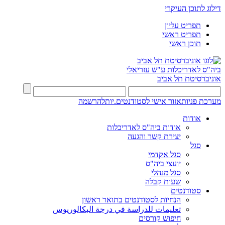
דילוג לתוכן העיקרי
תפריט עליון
תפריט ראשי
תוכן ראשי
ביה"ס לאדריכלות ע"ש עזריאלי
אוניברסיטת תל אביב
מערכת פניות
אזור אישי לסטודנטים.יות
להרשמה
אודות
אודות ביה"ס לאדריכלות
יצירת קשר והגעה
סגל
סגל אקדמי
יועצי ביה"ס
סגל מנהלי
שעות קבלה
סטודנטים
הנחיות לסטודנטים בתואר ראשון
تعليمات للدراسة في درجة البكالوريوس
חיפוש קורסים