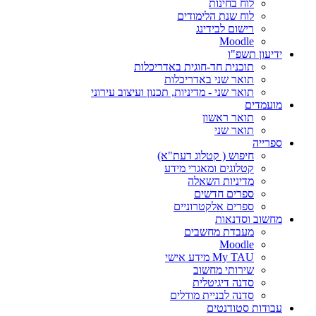
לוח בחינות
לוח שנת הלימודים
רישום לבידינג
Moodle
ידיעון תשפ"ו
תוכנית חד-חוגית באדריכלות
תואר שני באדריכלות
תואר שני - מדיניות, תכנון ועיצוב עירוני
מועמדים
תואר ראשון
תואר שני
ספרייה
חיפוש ( קטלוג דעת"א)
קטלוגים ומאגרי מידע
מדיניות השאלה
ספרים חדשים
ספרים אלקטרוניים
מחשוב וסדנאות
מעבדת מחשבים
Moodle
My TAU מידע אישי
שירותי מחשוב
סדנה דיגיטלית
סדנה לבניית מודלים
עבודות סטודנטים