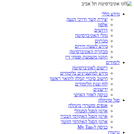
מידע כללי
יצירת קשר ודרכי הגעה
אלפון
דרושים
נהלי האוניברסיטה
מכרזים
מידע לשעת חירום
מבקרת האוניברסיטה
תקנון משמעת ופסקי דין
לימודים
רישום לאוניברסיטה
מידע למתעניינים בלימודים
חישוב סיכויי קבלה לתואר ראשון
לוח שנת הלימודים
ידיעונים
כניסה לאזור האישי
סגל ומינהלה
אגפים ומשרדי מינהלה
ארגון הסגל המנהלי
ארגון הסגל האקדמי הבכיר
ארגון הסגל האקדמי הזוטר
כניסה ל-My Tau
נגישות