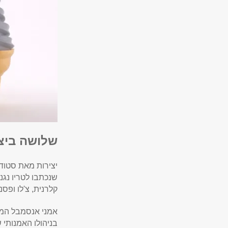
שלושה ביצ
יצירות מאת סטוד
שנכתבו לטריו נג
קלרנית, צ'לו ופסנ
אמני אנסמבל המאה ה-21, אנסמבל הבית של ביה"ס למוזיקה 
בניהולו האמנותי של