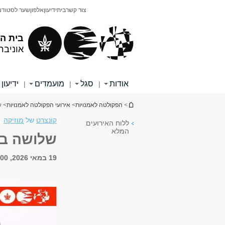
תוכן
תפריט
צור קשר
בית
ידיעון
אלפון
שער לסטודנ
עליון
ראשי
בית ה
אוניבר
אודות
סגל
מועמדים
ידיעון
|
|
|
הינך נמצא כאן
>
הפקולטה לאמנויות
>
אירועי הפקולטה לאמנויות
> ש
קונצרט
של
מוזיקה
ללוח האירועים
המלא
שלושה בי
19 במאי 2026, 19:00