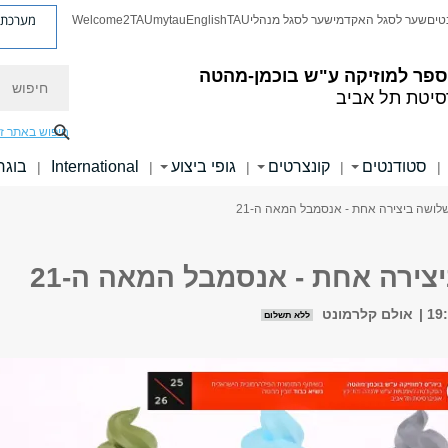
מערכת פ
טים
שער לסגל האקדמי
שער לסגל מנהלי
TAU
English
mytau
Welcome2TAU
חיפוש
ספר למוזיקה ע"ש בוכמן-מהטה
סיטת תל אביב
חיפוש באתר ז
סטודנטים
קונצרטים
גופי ביצוע
International
בוגר
|
|
|
|
|
לושה ביצירה אחת - אנסמבל המאה ה-21
צירה אחת - אנסמבל המאה ה-21
אולם קלרמונט
ללא תשלום