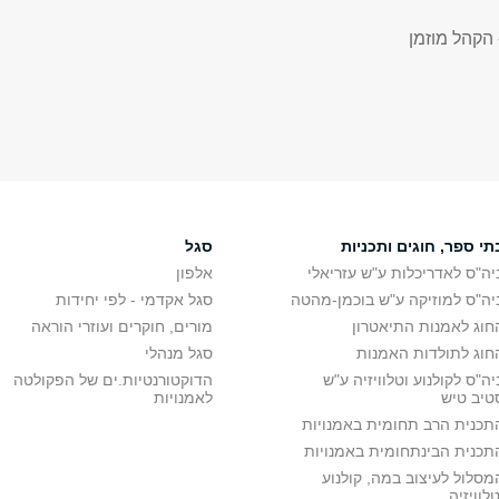
 הקהל מוזמן
תי ספר, חוגים ותכניות
סגל
יה"ס לאדריכלות ע"ש עזריאלי
אלפון
יה"ס למוזיקה ע"ש בוכמן-מהטה
סגל אקדמי - לפי יחידות
חוג לאמנות התיאטרון
מורים, חוקרים ועוזרי הוראה
חוג לתולדות האמנות
סגל מנהלי
יה"ס לקולנוע וטלוויזיה ע"ש
הדוקטורנטיות.ים של הפקולטה
טיב טיש
לאמנויות
תכנית הרב תחומית באמנויות
תכנית הבינתחומית באמנויות
מסלול לעיצוב במה, קולנוע
טלוויזיה