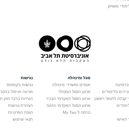
ימודי משחק
סגל ומינהלה
נגישות
יברסיטה
אגפים ומשרדי מינהלה
נגישות בקמפוס
יינים בלימודים
ארגון הסגל המנהלי
מניעה וטיפול בהטר
י קבלה לתואר ראשון
ארגון הסגל האקדמי הבכיר
הנחיות בדבר חוק ח
ימודים
ארגון הסגל האקדמי הזוטר
הצהרת נגישות
כניסה ל-My Tau
הגנת הפרטיות
 האישי
תנאי שימוש