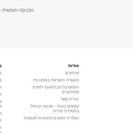
הכניסה חופשית -
אודות
ב
אירועים
ב
העשרה והשראה באמנויות
ב
הפסטיבל הבינלאומי לסרטי
ה
סטודנטים
ה
יצירת קשר
ב
קמפוס בטוח - מניעה וטיפול
ס
בהטרדה מינית
ה
הגלריה האוניברסיטאית לאמנות
ה
ה
ו