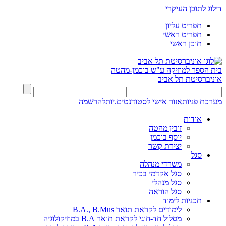
דילוג לתוכן העיקרי
תפריט עליון
תפריט ראשי
תוכן ראשי
בית הספר למוזיקה ע"ש בוכמן-מהטה
אוניברסיטת תל אביב
מערכת פניות
אזור אישי לסטודנטים.יות
להרשמה
אודות
זובין מהטה
יוסף בוכמן
יצירת קשר
סגל
משרדי מנהלה
סגל אקדמי בכיר
סגל מנהלי
סגל הוראה
תכניות לימוד
לימודים לקראת תואר B.A., B.Mus
מסלול חד-חוגי לקראת תואר B.A במוזיקולוגיה