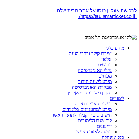
לרכישה אונליין כנסו אל אתר הבית שלנו
https://tau.smarticket.co.il/
מידע כללי
יצירת קשר ודרכי הגעה
אלפון
דרושים
נהלי האוניברסיטה
מכרזים
מידע לשעת חירום
מבקרת האוניברסיטה
תקנון משמעת ופסקי דין
לימודים
רישום לאוניברסיטה
מידע למתעניינים בלימודים
חישוב סיכויי קבלה לתואר ראשון
לוח שנת הלימודים
ידיעונים
כניסה לאזור האישי
סגל ומינהלה