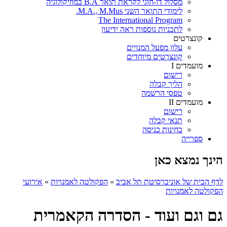
מסלול דו-חוגי לקראת תואר B.A במוזיקולוגיה
לימודי התואר השני M.A., M.Mus.
The International Program
לתכניות נוספות ראה ידיעון
קונצרטים
עלון מפעל המנויים
קונצרטים מיוחדים
מועמדים I
רישום
הליך קבלה
טפסי הרשמה
מועמדים II
רישום
תנאי קבלה
בחינות כניסה
ספרייה
הינך נמצא כאן
לדף הבית של אוניברסיטת תל אביב
»
הפקולטה לאמנויות
»
אירועי
הפקולטה לאמנויות
גם וגם ועוד - הסדרה הקאמרית