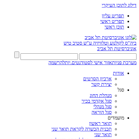
דילוג לתוכן העיקרי
תפריט עליון
תפריט ראשי
תוכן ראשי
ביה"ס לקולנוע וטלוויזיה ע"ש סטיב טיש
אוניברסיטת תל אביב
מערכת פניות
אזור אישי לסטודנטים.יות
להרשמה
אודות
ארכיון הסרטים
יצירת קשר
סגל
מנהלת החוג
סגל אקדמי בכיר
סגל מנהלי
סגל הוראה
מועמדים
תואר ראשון
תכנית הכשרה לקראת תואר שני
תואר שני