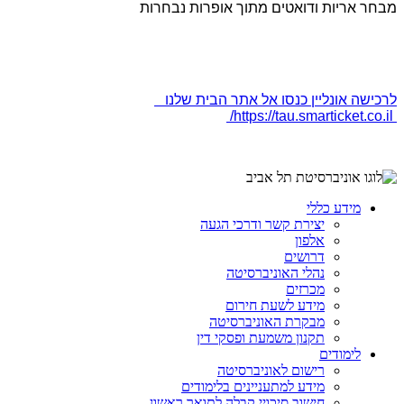
מבחר אריות ודואטים מתוך אופרות נבחרות
לרכישה אונליין כנסו אל אתר הבית שלנו
https://tau.smarticket.co.il/
מידע כללי
יצירת קשר ודרכי הגעה
אלפון
דרושים
נהלי האוניברסיטה
מכרזים
מידע לשעת חירום
מבקרת האוניברסיטה
תקנון משמעת ופסקי דין
לימודים
רישום לאוניברסיטה
מידע למתעניינים בלימודים
חישוב סיכויי קבלה לתואר ראשון