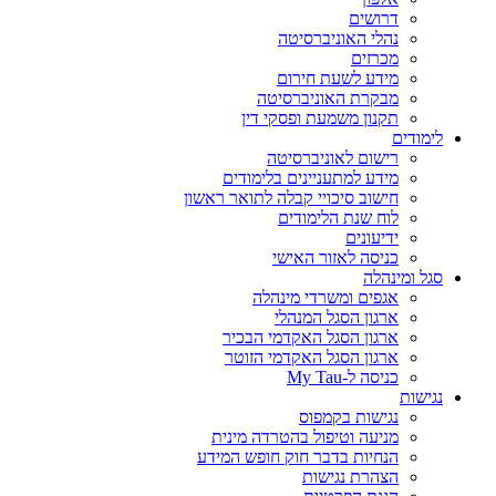
דרושים
נהלי האוניברסיטה
מכרזים
מידע לשעת חירום
מבקרת האוניברסיטה
תקנון משמעת ופסקי דין
לימודים
רישום לאוניברסיטה
מידע למתעניינים בלימודים
חישוב סיכויי קבלה לתואר ראשון
לוח שנת הלימודים
ידיעונים
כניסה לאזור האישי
סגל ומינהלה
אגפים ומשרדי מינהלה
ארגון הסגל המנהלי
ארגון הסגל האקדמי הבכיר
ארגון הסגל האקדמי הזוטר
כניסה ל-My Tau
נגישות
נגישות בקמפוס
מניעה וטיפול בהטרדה מינית
הנחיות בדבר חוק חופש המידע
הצהרת נגישות