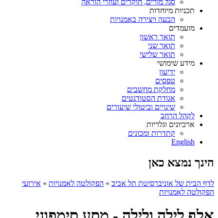
סגל מורים, חוקרים ועוזרי הוראה
תכניות מיוחדות
הבעה ויצירה באמנויות
מועמדים
תואר ראשון
תואר שני
תואר שלישי
מידע שימושי
ידיעון
טפסים
מחלקת מחשבים
אגודת הסטודנטים
שינויים וביטולי שיעורים
לקהל הרחב
ארכיונים וגלריות
קתדרות ומכונים
English
הינך נמצא כאן
לדף הבית של אוניברסיטת תל אביב
»
הפקולטה לאמנויות
»
אירועי
הפקולטה לאמנויות
אלף לילה ולילה - מסע סימפוני