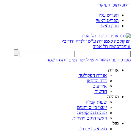
דילוג לתוכן העיקרי
תפריט עליון
תפריט ראשי
תוכן ראשי
הפקולטה לאמנויות
ע"ש יולנדה ודוד כץ
אוניברסיטת תל אביב
מערכת פניות
אזור אישי לסטודנטים.יות
להרשמה
אודות
אודות הפקולטה
דבר הדקאן
אירועים
חדשות
מנהלה
שעות קבלה
יועצי בי"ס וחוגים
מנהלת הפקולטה
ראשי חוגים ויחידות
סגל
סגל אקדמי בכיר