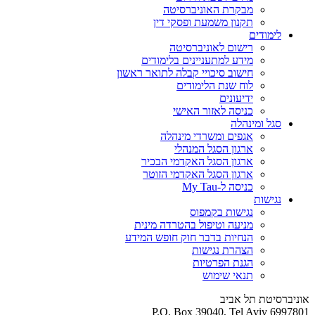
מבקרת האוניברסיטה
תקנון משמעת ופסקי דין
לימודים
רישום לאוניברסיטה
מידע למתעניינים בלימודים
חישוב סיכויי קבלה לתואר ראשון
לוח שנת הלימודים
ידיעונים
כניסה לאזור האישי
סגל ומינהלה
אגפים ומשרדי מינהלה
ארגון הסגל המנהלי
ארגון הסגל האקדמי הבכיר
ארגון הסגל האקדמי הזוטר
כניסה ל-My Tau
נגישות
נגישות בקמפוס
מניעה וטיפול בהטרדה מינית
הנחיות בדבר חוק חופש המידע
הצהרת נגישות
הגנת הפרטיות
תנאי שימוש
אוניברסיטת תל אביב
P.O. Box 39040, Tel Aviv 6997801