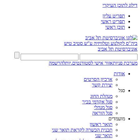
דילוג לתוכן העיקרי
תפריט עליון
תפריט ראשי
תוכן ראשי
ביה"ס לקולנוע וטלוויזיה ע"ש סטיב טיש
אוניברסיטת תל אביב
מערכת פניות
אזור אישי לסטודנטים.יות
להרשמה
אודות
ארכיון הסרטים
יצירת קשר
סגל
מנהלת החוג
סגל אקדמי בכיר
סגל מנהלי
סגל הוראה
מועמדים
תואר ראשון
תכנית הכשרה לקראת תואר שני
תואר שני