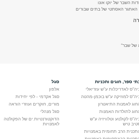
דות השבר של יוקו אונו
האתגר האסתטי של בתים שבורים
רה
 של שבר"
תי ספר, חוגים ותכניות
סגל
יה"ס לאדריכלות ע"ש עזריאלי
אלפון
יה"ס למוזיקה ע"ש בוכמן-מהטה
סגל אקדמי - לפי יחידות
חוג לאמנות התיאטרון
מורים, חוקרים ועוזרי הוראה
חוג לתולדות האמנות
סגל מנהלי
יה"ס לקולנוע וטלוויזיה ע"ש
הדוקטורנטיות.ים של הפקולטה
טיב טיש
לאמנויות
תכנית הרב תחומית באמנויות
תכנית הבינתחומית באמנויות