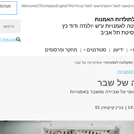
מערכת פ
טים
שער לסגל האקדמי
שער לסגל מנהלי
TAU
English
mytau
Welcome2TAU
תולדות האמנות
חיפוש
ה לאמנויות
ע"ש יולנדה ודוד כץ
סיטת תל אביב
חיפוש באתר ז
ידיעון
סטודנטים
מחקר ופרסומים
|
|
|
 הפקולטה לאמנויות
> אסתטיקה של שבר
אמנויות
 של שבר
מי על שבירה ומשבר באמנויות
בניין קיקואין 01