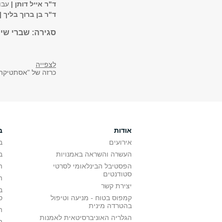
ד"ר אייל דותן |
עבו
ד"ר בן ברוך בליך |
סגירה: שברי שי
לצפייה
כרזה של "אסתטיקה
אודות
ב
אירועים
ב
העשרה והשראה באמנויות
ב
הפסטיבל הבינלאומי לסרטי
ה
סטודנטים
ה
יצירת קשר
ב
קמפוס בטוח - מניעה וטיפול
ס
בהטרדה מינית
ה
הגלריה האוניברסיטאית לאמנות
ה