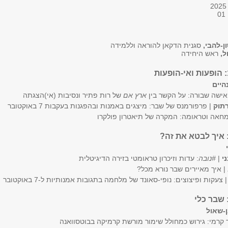
ן-להבי,
סגנית הדקאן להוראה וללמידה
ל,
ראש היחידה
היים
אישה שבורה: על הקשר בין
ארץ אם
של רות פתיר ונסיבות (אי)הצגתה
רתוק
| פרפורמנס של שבר: מיצגים באמנות ובהפגנות בעקבות 7 באוקטובר
חאה וטראומה: המקרה של תיאטרון פולקרו
ני
|
#נובה
: עדות וזיכרון טראומטי בזירה הדיגיטלית
| איך מאיירים שבר נורא מכל?
| צעקות ופיצוצים: נופי-סאונד של מלחמה בתגובות אמנותיות ל-7 באוקטובר
ן-שאול
 קרמי: גירוש כמחולל שימור מורשת קרמיקה בבוטסוואנה