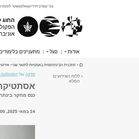
תוכן
תפריט
צור קשר
בית
ידיעון
אלפון
שער לסטודנ
עליון
ראשי
החוג ל
הפקולט
אוניבר
אודות
סגל
מתעניינים בלימודים
|
|
הינך נמצא כאן
>
התכנית הבינתחומית באמנויות לתואר שני
>
אירועי
סדנה
של
הפקולטה ל
ללוח האירועים
המלא
אסתטיקה
כנס מחקר בינתחו
14 במאי 2025, 14:00