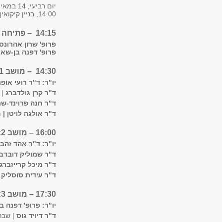
יום רביעי, 14 במאי 2025
14:00, בניין קיקואין 01
14:15 – פתיחה
פרופ' שרון אהרונסו
פרופ' דפנה בן-שאו
14:30 – מושב 1: הופעות ואי-הופעות
יו"ר: ד"ר רועי אופנ
ד"ר קרן גולדברג
| 
ד"ר חנה פרוינד-ש
ד"ר אולגה לויטן |
מ
16:00 – מושב 2: איך לבטא את זה?
יו"ר: ד"ר אהד זהבי
ד"ר שמוליק דובדב
ד"ר מיכל קרייזברג
ד"ר עידית סוסליק
17:30 – מושב 3: שבר כלי
יו"ר: פרופ' דפנה ב
ד"ר דיויד גוס
| שבר