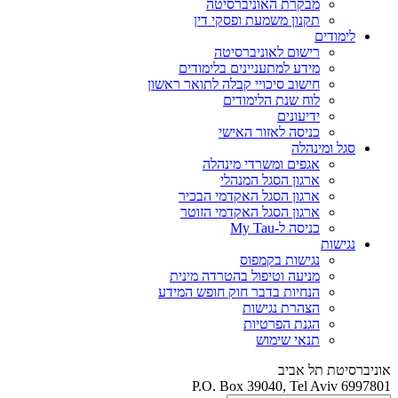
מבקרת האוניברסיטה
תקנון משמעת ופסקי דין
לימודים
רישום לאוניברסיטה
מידע למתעניינים בלימודים
חישוב סיכויי קבלה לתואר ראשון
לוח שנת הלימודים
ידיעונים
כניסה לאזור האישי
סגל ומינהלה
אגפים ומשרדי מינהלה
ארגון הסגל המנהלי
ארגון הסגל האקדמי הבכיר
ארגון הסגל האקדמי הזוטר
כניסה ל-My Tau
נגישות
נגישות בקמפוס
מניעה וטיפול בהטרדה מינית
הנחיות בדבר חוק חופש המידע
הצהרת נגישות
הגנת הפרטיות
תנאי שימוש
אוניברסיטת תל אביב
P.O. Box 39040, Tel Aviv 6997801