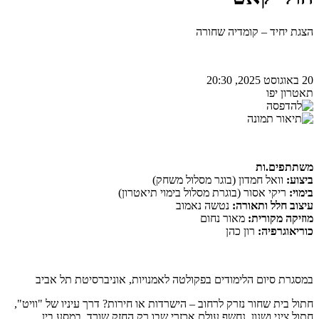
הצגת יחיד – קומדיה שחורה
20 באוגוסט 2025, 20:30
תאטרון יפו
משתתפים.ות
ביצוע:
וואל חמדון (בוגר מסלול משחק)
בימוי:
ריקי אסור (בוגרת מסלול בימוי תיאטרון)
עיצוב חלל ותאורה:
נטשה נאמוב
מוזיקה מקורית:
מאור נחום
כוריאוגרפיה:
רון כהן
במסגרת סיום הלימודים בפקולטה לאמנויות, אוניברסיטת תל אביב
חתול בית שחור נזרק לרחוב – הישרדות או חירות? דרך עיניו של "וויט",
חתול ציני ושנון, נחשף עולם אכזרי שבו רק החזק שורד. במסע בין