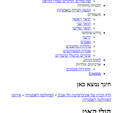
סגל מורים, חוקרים ועוזרי הוראה
תכניות מיוחדות
הבעה ויצירה באמנויות
מועמדים
תואר ראשון
תואר שני
תואר שלישי
מידע שימושי
ידיעון
טפסים
מחלקת מחשבים
אגודת הסטודנטים
שינויים וביטולי שיעורים
לקהל הרחב
ארכיונים וגלריות
קתדרות ומכונים
English
הינך נמצא כאן
לדף הבית של אוניברסיטת תל אביב
»
הפקולטה לאמנויות
»
אירועי
הפקולטה לאמנויות
הולי קאט