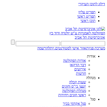
דילוג לתוכן העיקרי
תפריט עליון
תפריט ראשי
תוכן ראשי
הפקולטה לאמנויות
ע"ש יולנדה ודוד כץ
אוניברסיטת תל אביב
מערכת פניות
אזור אישי לסטודנטים.יות
להרשמה
אודות
אודות הפקולטה
דבר הדקאן
אירועים
חדשות
מנהלה
שעות קבלה
יועצי בי"ס וחוגים
מנהלת הפקולטה
ראשי חוגים ויחידות
סגל
סגל אקדמי בכיר