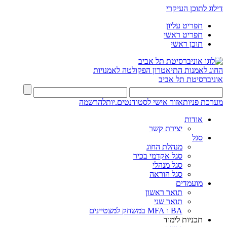
דילוג לתוכן העיקרי
תפריט עליון
תפריט ראשי
תוכן ראשי
החוג לאמנות התיאטרון
הפקולטה לאמנויות
אוניברסיטת תל אביב
מערכת פניות
אזור אישי לסטודנטים.יות
להרשמה
אודות
יצירת קשר
סגל
מנהלת החוג
סגל אקדמי בכיר
סגל מנהלי
סגל הוראה
מועמדים
תואר ראשון
תואר שני
BA ו MFA במשחק למצטיינים
תכניות לימוד