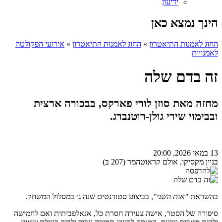
ידיעון
הינך נמצא כאן
החוג לאמנות התיאטרון
»
החוג לאמנות התיאטרון
»
אירועי הפקולטה
לאמנויות
זה בדם שלה
מחזה מאת סוזן לורי פארקס, בבכורה ארצית
ובבימוי שירי גולן-רוטנברג.
13 במאי 2026, 20:00
בניין מקסיקו, אולם קראוטהמר (207 ב)
בהשראת
"אות השני"
, בביצוע סטודנטים שנה ג׳ במסלול המשחק.
סיפורה של הסטר, אישה צעירה חסרת כל, אנאלפביתית ואם לחמישה