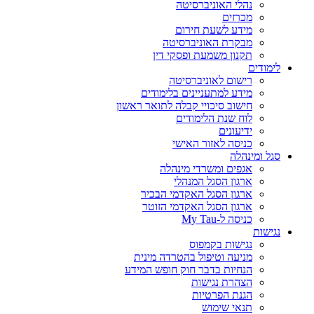
נהלי האוניברסיטה
מכרזים
מידע לשעת חירום
מבקרת האוניברסיטה
תקנון משמעת ופסקי דין
לימודים
רישום לאוניברסיטה
מידע למתעניינים בלימודים
חישוב סיכויי קבלה לתואר ראשון
לוח שנת הלימודים
ידיעונים
כניסה לאזור האישי
סגל ומינהלה
אגפים ומשרדי מינהלה
ארגון הסגל המנהלי
ארגון הסגל האקדמי הבכיר
ארגון הסגל האקדמי הזוטר
כניסה ל-My Tau
נגישות
נגישות בקמפוס
מניעה וטיפול בהטרדה מינית
הנחיות בדבר חוק חופש המידע
הצהרת נגישות
הגנת הפרטיות
תנאי שימוש