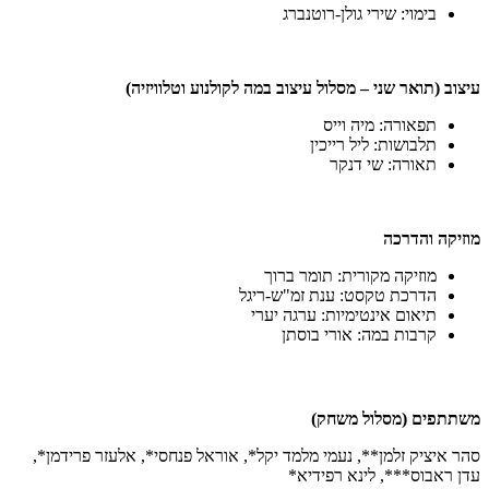
בימוי: שירי גולן-רוטנברג
עיצוב (תואר שני – מסלול עיצוב במה לקולנוע וטלוויזיה)
תפאורה: מיה וייס
תלבושות: ליל רייכין
תאורה: שי דנקר
מוזיקה והדרכה
מוזיקה מקורית: תומר ברוך
הדרכת טקסט: ענת זמ"ש-ריגל
תיאום אינטימיות: ערגה יערי
קרבות במה: אורי בוסתן
משתתפים (מסלול משחק)
סהר איציק זלמן**, נעמי מלמד יקל*, אוראל פנחסי*, אלעזר פרידמן*,
עדן ראבוס***, לינא רפידיא*