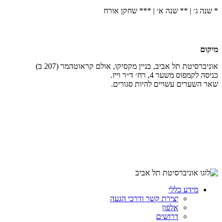
* שנה ג׳ | ** שנה א׳ | *** שחקן אורח
מיקום
אוניברסיטת תל אביב, בניין מקסיקו, אולם קראוטהמר (207 ב)
כניסה לקמפוס משער 4, רח׳ ד״ר וייז.
שאר השערים עשויים להיות סגורים.
מידע כללי
יצירת קשר ודרכי הגעה
אלפון
דרושים