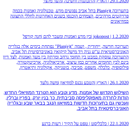
29.1.2020 | הארץ |התבוננות וחשיבה |גלעד מלצר
בתערוכה Plan(e)t בתל אביב נפגשים מדע, טכנולוגיה ואמנות בכמה
פרויקטים מרהיבים, הצמחים הוכנסו בשנים האחרונות לחללי התצוגה
במוזיאונים
1.2.2020 | jokopost |בין מדע ואמנות ומעבר להם |חנה קורפל
תערוכה חדשה, ייחודית , ושמה "Plan(e)t" נפתחת בימים אלה בגלריה
האוניברסטיאית ע"ש גניה ויד מישל קיקואין באוניברסיטית תל אביב.
התערוכה עוסקת במבט בין תחומי נרחב ומרתק בין מעד ואמנות, לצד דיון
בינם לבין תחומים אחרים כמו עיצוב, ארכיאולוגיה, ארכיטקטורה,
פילוסופיה, כלכלה, משפט, סביבה, בוטניקה, אקולוגיה ותיאטרון.
26.1.2020 | הארץ |הטבע נכנס למוזיאון |משה גלעד
השילוש הקדוש של אמנות, מדע וטבע הוא הטרנד המוזיאלי החדש,
הודות לחרדה מאפוקליפסה סביבתית. כך בניו יורק, בפריז וברלין,
וועכשיו גם בתערוכות חדשות במוזיאון הנגב בבאר שבע ובגלריה
האוניברסיטאית בתל אביב.
22.1.2020 | כלכליסט | טפט על הקיר | רעות ברנע