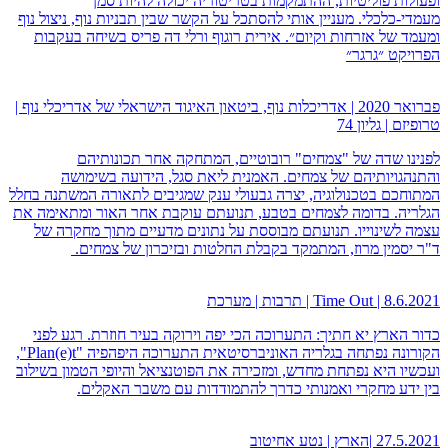
ופעולות פוליטיות, ההתמקמות בטריטוריה יכולה להיות סמן
מעמדי-כלכלי. מעניין אותי להסתכל על הקשר שבין תבניות נוף, ניצול נוף
ומעמד של אזרחות וקיום״. אירית רוגוף ורלי דה פריס בשיחה בעקבות
הפרויקט ״גרגר״
פברואר 2020 | אדריכלות נוף, ביטאון האיגוד הישראלי של אדריכלי נוף |
טרופיזם | גליון 74
לפנינו שדה של "צמחים" רובוטיים, המתחקה אחר תכונותיהם
והתנהגויותיהם של צמחים. האמנית ליאת סגל, הידועה בשימושה
המתוחכם בטכנולוגיה, יצרה גבעולי ענק שמגיבים לתאורה המשתנה בחלל
הגלריה. בדומה לצמחים בטבע, תנועתם עוקבת אחר האור ומתאימה את
עצמה לשינוייו. תנועתם מבוססת על נתונים מדעיים מתוך מחקרה של
ד"ר יסמין מרוז, המתמקד בקבלת החלטות ובזיכרון של צמחים.
8.6.2021 | Time Out | תרבות | מערכת
כדור הארץ יא חתיך: התערוכה הכי יפה וירוקה בעיר חוזרת. רגע לפני
הקורונה נפתחה בגלריה האוניברסיטאית התערוכה היפהפיה "Plan(e)t",
ועכשיו היא נפתחת מחדש, ומזכירה את הפוטנציאל והיופי הטמון בשילוב
בין ידע מחקרי ואמנותי כדרך להתמודדות עם משבר האקלים.
27.5.2021 |הארץ | נטע אחיטוב