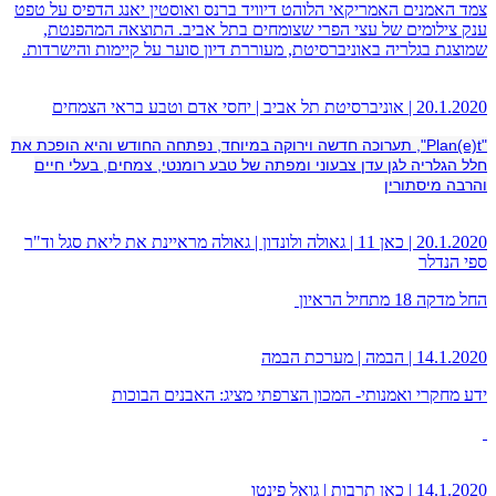
צמד האמנים האמריקאי הלוהט דיוויד ברנס ואוסטין יאנג הדפיס על טפט
ענק צילומים של עצי הפרי שצומחים בתל אביב. התוצאה המהפנטת,
שמוצגת בגלריה באוניברסיטת, מעוררת דיון סוער על קיימות והישרדות.
20.1.2020 | אוניברסיטת תל אביב | יחסי אדם וטבע בראי הצמחים
"Plan(e)t", תערוכה חדשה וירוקה במיוחד, נפתחה החודש
והיא הופכת את
חלל הגלריה לגן עדן צבעוני ומפתה של טבע רומנטי, צמחים, בעלי חיים
והרבה מיסתורין
20.1.2020 | כאן 11 | גאולה ולונדון | גאולה מראיינת את ליאת סגל וד"ר
ספי הנדלר
החל מדקה 18 מתחיל הראיון
14.1.2020 | הבמה | מערכת הבמה
ידע מחקרי ואמנותי- המכון הצרפתי מציג: האבנים הבוכות
14.1.2020 | כאן תרבות | גואל פינטו