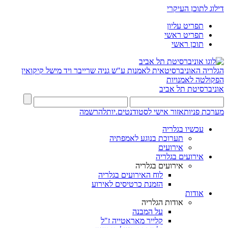
דילוג לתוכן העיקרי
תפריט עליון
תפריט ראשי
תוכן ראשי
הגלריה האוניברסיטאית לאמנות ע"ש גניה שרייבר ויד מישל קיקואין
הפקולטה לאמנויות
אוניברסיטת תל אביב
מערכת פניות
אזור אישי לסטודנטים.יות
להרשמה
עכשיו בגלריה
תערוכת בנוגע לאמפתיה
אירועים
אירועים בגלריה
אירועים בגלריה
לוח האירועים בגלריה
הזמנת כרטיסים לאירוע
אודות
אודות הגלריה
על המבנה
קלייר מאראטייה ז"ל