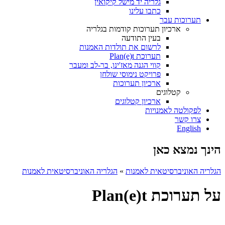
גלריה יד מישל קיקואין
כתבו עלינו
תערוכות עבר
ארכיון תערוכות קודמות בגלריה
בעין התודעה
לרשום את תולדות האמנות
תערוכת Plan(e)t
קווי הגנה מאז'ינו, בר-לב ומעבר
פרויקט נימוסי שולחן
ארכיון תערוכות
קטלוגים
ארכיון קטלוגים
לפקולטה לאמנויות
צרו קשר
English
הינך נמצא כאן
הגלריה האוניברסיטאית לאמנות
»
הגלריה האוניברסיטאית לאמנות
על תערוכת Plan(e)t