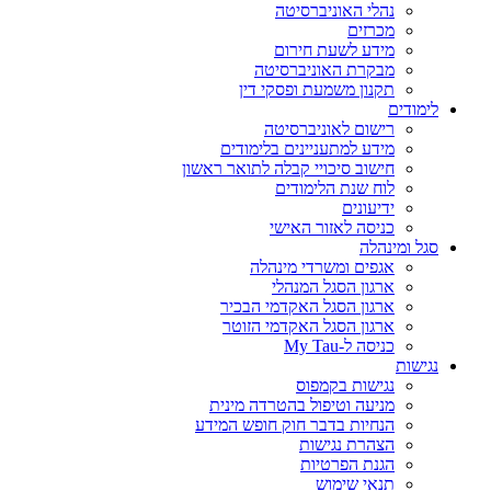
נהלי האוניברסיטה
מכרזים
מידע לשעת חירום
מבקרת האוניברסיטה
תקנון משמעת ופסקי דין
לימודים
רישום לאוניברסיטה
מידע למתעניינים בלימודים
חישוב סיכויי קבלה לתואר ראשון
לוח שנת הלימודים
ידיעונים
כניסה לאזור האישי
סגל ומינהלה
אגפים ומשרדי מינהלה
ארגון הסגל המנהלי
ארגון הסגל האקדמי הבכיר
ארגון הסגל האקדמי הזוטר
כניסה ל-My Tau
נגישות
נגישות בקמפוס
מניעה וטיפול בהטרדה מינית
הנחיות בדבר חוק חופש המידע
הצהרת נגישות
הגנת הפרטיות
תנאי שימוש