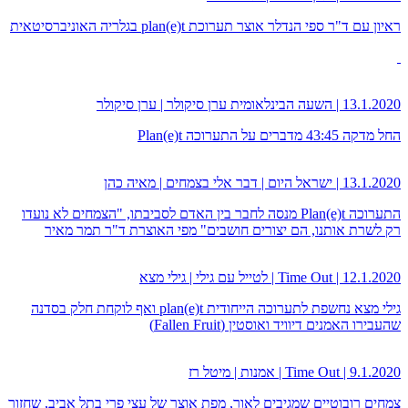
ראיון עם ד"ר ספי הנדלר אוצר תערוכת plan(e)t בגלריה האוניברסיטאית
13.1.2020 | השעה הבינלאומית ערן סיקולר | ערן סיקולר
החל מדקה 43:45 מדברים על התערוכה Plan(e)t
13.1.2020 | ישראל היום | דבר אלי בצמחים | מאיה כהן
התערוכה Plan(e)t מנסה לחבר בין האדם לסביבתו, "הצמחים לא נועדו
רק לשרת אותנו, הם יצורים חושבים" מפי האוצרת ד"ר תמר מאיר
12.1.2020 | Time Out | לטייל עם גילי | גילי מצא
גילי מצא נחשפת לתערוכה הייחודית plan(e)t ואף לוקחת חלק בסדנה
שהעבירו האמנים דיוויד ואוסטין (Fallen Fruit)
9.1.2020 | Time Out | אמנות | מיטל רז
צמחים רובוטיים שמגיבים לאור, מפת אוצר של עצי פרי בתל אביב, שחזור