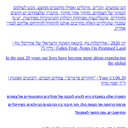
הם שומעים, זוכרים, מרכלים ואפילו מחשבים ממוצע. מבט לעולמם
הנסתר של הצמחים. מחקר אחר מחקר, מתברר שלצמחים יש חושים
מחודדים, אינטליגנציה מפותחת ויכולות קוגניטיביות מפתיעות. יש מי
שסבור שהגילויים האלה מחייבים אותנו להתחיל להתייחס אליהם לגמרי
אחרת.
יוני 2020 | אדריכלות נוף, ביטאון האיגוד הישראלי של אדריכלי נוף |
Fallen Fruit -Notes On Promised Land | גליון 75
In the past 20 years our lives have become more about experincing
the global
13.06.20| Ynet | "חוקרים פרטיים": צמחים חכמים, רובוטים ואמנות |
ד"ר יסמין מרוז
המטרה שלנו במעבדה היא להגיע להבנה של תהליכים התנהגותיים של צמחים
מרמת הרקמה ועד הצמח כולו, תוך חיבור בין ההיבטים הביולוגים, הפיזיקליים
והחישוביים. ומה הקשר לאמנות?