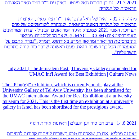
21.7.2021 | גם כן תרבות גואל פינטו | ראיון עם ד"ר תמר מאיר האוצרת
הראשית של הגלריה
מהדקה ה 32 - ראיון של גואל פינטו את ד"ר תמר מאיר, האוצרת
הראשית של הגלריה האוניברסיטאית שנבחרה לשורטליסט של פרס
תערוכת השנה 2021 שמעניק איגוד המוזיאונים הבינ״ל - ועדת המוזיאונים
האוניברסיטאים (UMAC – ICOM). שאר הפינליסטים: מוזיאון
אוניברסיטת הרווארד ומוזיאון המדע באורהוס, דנמרק. "נברך אתכם על
המועמדות הכל כך חשובה הזאת. פעם ראשונה שדבר כזה קורה בתרבות
הישראלית".
July 2021 | The Jerusalem Post | University Gallery nominated for
UMAC Int'l Award for Best Exhibition | Culture News
The “Plan(e)t” exhibition, which is currently on display at the
University Gallery of Tel Aviv University, has been shortlisted for
the UMAC International Award for Best Exhibition at a university
museum for 2021. This is the first time an exhibition at a university
gallery in Israel has been shortlisted for the prestigious award.
14.6.2021 | ערב רב| סוד הגן הנעלם | ראיונות אירית רוגוף
״אין זה מפליא, אם כן, שאסונות טבע קשורים לעיתים קרובות לבחירות