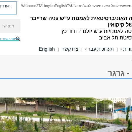
מערכת פ
טים
שער לסגל האקדמי
שער לסגל מנהלי
TAU
English
mytau
Welcome2TAU
 האוניברסיטאית לאמנות ע"ש גניה שרייבר
חיפוש
של קיקואין
ה לאמנויות
ע"ש יולנדה ודוד כץ
סיטת תל אביב
חיפוש באתר ז
דות
תערוכות עבר
צרו קשר
English
|
|
|