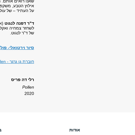
שאנו רואים אותם. ה
אילוץ הטבע, משקפת
על העתיד – של עולמ
ד"ר דפנה לנגוט
(או
לשחזר צמחיה ואקלי
של ד"ר לנגוט.
סיור וירטואלי- פולן (Pollen) - רלי דה פריס וד"ר דפנה לנגוט מתוך תערוכה
חוברת גן גרגר - Pollen
רלי דה פריס
Pollen
2020
אודות
ב