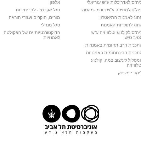
יה"ס לאדריכלות ע"ש עזריאלי
אלפון
יה"ס למוזיקה ע"ש בוכמן-מהטה
סגל אקדמי - לפי יחידות
חוג לאמנות התיאטרון
מורים, חוקרים ועוזרי הוראה
חוג לתולדות האמנות
סגל מנהלי
יה"ס לקולנוע וטלוויזיה ע"ש
הדוקטורנטיות.ים של הפקולטה
טיב טיש
לאמנויות
תכנית הרב תחומית באמנויות
תכנית הבינתחומית באמנויות
מסלול לעיצוב במה, קולנוע
טלוויזיה
ימודי משחק