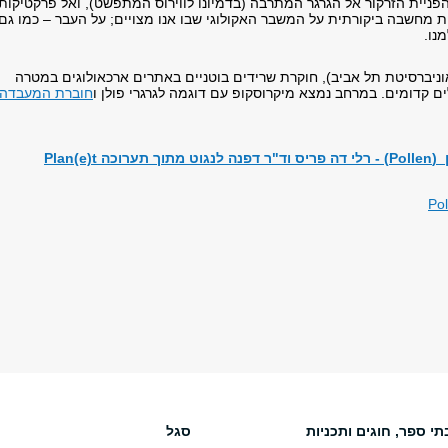
פניית הזרקור אל הגרגר המתרבה (בדמיונו לווירוס המתפשט), ואל פרקטיקות
 מחשבה ביקורתית על המשבר האקולוגי שבו אנו מצויים; על העבר – כמו גם
נו.
ניברסיטת תל אביב), חוקרת שרידים בוטניים באתרים ארכאולוגים במטרה
ם קדומים. במרחב נמצא מיקרוסקופ עם דוגמה לגרגרי פולן ו
חוברת המעבדה
 Plan(e)t
תי ספר, חוגים ותכניות
סגל