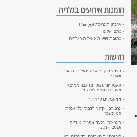
הזמנות אירועים בגלריה
ארכיון תערוכת Plan(e)t
כתבו עלינו
כתובת ושעות פעילות הגלריה
חדשות
תערוכת קווי הגנה מאז'ינו, בר-לב
ומעבר
האמן יונתן גולדמן עבר ממיצגי
מעבדת סמים ליבשות
ממעמקים קראתיך
עֵרֶב רַב - קרן גולדברג על "אנקת
המופשט"
ח
תערוכת "גלעד-אפרת: ציורים,
2014-2016"
ביקורת על תערוכת ורד נסים: בין