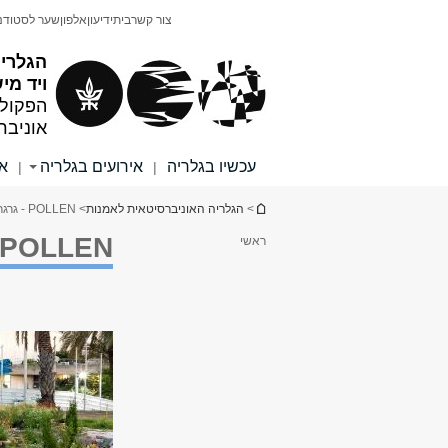
תוכן
תפריט
צור קשר
בית
ידיעון
אלפון
שער לסטודנ
עליון
ראשי
הגלריה
ויד מי
הפקולט
אוניבר
עכשיו בגלריה
אירועים בגלריה
או
|
|
הינך נמצא כאן
>
הגלריה האוניברסיטאית לאמנות
> POLLEN - גרגר
POLLEN - גרגר
ראשי