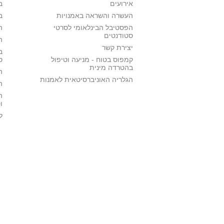
אירועים
ב
העשרה והשראה באמנויות
ב
הפסטיבל הבינלאומי לסרטי
ה
סטודנטים
ה
יצירת קשר
ב
קמפוס בטוח - מניעה וטיפול
ס
בהטרדה מינית
ה
הגלריה האוניברסיטאית לאמנות
ה
ה
ו
ל