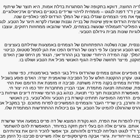
ריה החוצה, דווקא בתקופה של הסתגרות בדלת אמות, היא תוצר של שיתוף
בין ד"ר דפנה לנגוט – מומחית לזיהוי שרידים בוטניים באתרים ארכיאולוגיים.
 את מיני הצמחים שגדלו בגניו של המלך הורדוס לפני כאלפיים שנה.
ית הורדוס אימץ שיטות של בנייה וגננוּת שנועדו לקרוא תיגר על הטבע. לנגו
הפוליטי־תעמולתי שנעשה בצמחים, לאחר שהובאו ממחוזות רחוקים, עוצבו
לוגיות שונות מבית גידולם הטבעי.
ת ננסית, שבה נשלטה התפתחותם של הצמחים באמצעות שתילתם בעציצים
ש הטבע ועיצובו על פי רצונו של הורדוס הפכו את הגן לסמל סטטוס, כביטוי
מלך. קנה המידה הייחודי שנוצר בגן ההרודיאני, הנגזר מן היחס שבין האדם
וקטן, מייצר תחושה שלפיה הגוף האנושי מכיל את הטבע ושולט בו.
מופיעים אותם צמחים שהורדוס גידל בגני הפאר בארמונותיו, כפי שזוהו
וט. עקרון ההקטנה חולש על כל הסביבה שהאמנית יצרה: האדם פוסע בשביל
סדרות צמחים בקנה מידה משתנה. סביבה זו מזמנת את הדומם ואת החי
ת, שמהותה תנועה מתמדת. אבני הבניין מתחברות יחד כמו היו יצור חי.
מאפשרת התבוננות תוך כדי תנועה, כנהוג בגן הרומי שאירח דיונים ושיחות בין
פים. הדרמה המופיעה תחתינו קושרת בין הטבעי והלא־טבעי, בין האנושי
ייה וחורבן, בין שרידי העבר והצמחים הממשיכים לפרוח מתוכם. כך במקביל אנו
רס שהורגלנו להמיט על הטבע, אך גם ביכולות ההתחדשות המתמדת שלו.
ידו להפרות את הפרח, הוא נקודת המוצא של דה פריס במסעה אחר שרשרת
 אותם. גרגרים אלה הם בעלי דופן חזקה במיוחד, המאפשרת להם להשתמר
 ד"ר לנגוט הצליחה לבודדם ולזהותם, וכך אפשר להכיר היום את צורותיהם
ות והייחודיות. גרגרי אבקה מיקרוסקופיים אלה משייטים סביבנו כל הזמן מבל