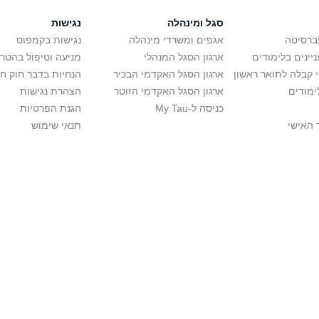
סגל ומינהלה
נגישות
יברסיטה
אגפים ומשרדי מינהלה
נגישות בקמפוס
יינים בלימודים
ארגון הסגל המנהלי
מניעה וטיפול בהטר
י קבלה לתואר ראשון
ארגון הסגל האקדמי הבכיר
הנחיות בדבר חוק ח
ימודים
ארגון הסגל האקדמי הזוטר
הצהרת נגישות
כניסה ל-My Tau
הגנת הפרטיות
 האישי
תנאי שימוש