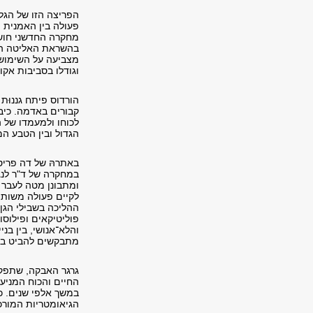
הפריצה הזו של הגל
פעולה בין האמנית ו
מחקרה החדשני חושף
בהשראת האליטה הרומ
מצביעה על השימוש 
וגודלו בסביבות אקו
הורדוס פיתח גננוּ
קבורים באדמה. כיבו
לכוחו ולמעמדו של ה
הגדול ובין הטבע המ
באתרהּ של דה פריס 
במחקרה של ד"ר לנג
ומתבונן מטה לעבר 
לקיים פעולה משותפ
ההליכה בשבילי הגן 
פוליטיקאים ופילוסו
והלא־אנושי, בין בנ
מתבקשים להביט בה
גרגר האבקה, שתפק
החיים והכוח המניע
במשך אלפי שנים. כך
הגיאומטריות המורכב