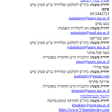
אסתר נמדר-תמאם
יחידת משנה:
ביה"ס לקולנוע וטלוויזיה ע"ש סטיב טיש
פקס:
03-5442721
namdares@tauex.tau.ac.il
נטע נסים
יחידת משנה:
חוג לתולדות האמנות
netanisim@mail.tau.ac.il
יואב סבריאגו
יחידת משנה:
ביה"ס לקולנוע וטלוויזיה ע"ש סטיב טיש
yalapaloza@tauex.tau.ac.il
נועה סגל-אתגר
יחידת משנה:
התכנית הרב-תחומית באמנויות
etgar@tauex.tau.ac.il
אסף סודרי
יחידת משנה:
ביה"ס לקולנוע וטלוויזיה ע"ש סטיב טיש
asafsudry@gmail.com
אירינה סחרוף
יחידת משנה:
התכנית הרב-תחומית באמנויות
irenasm@tauex.tau.ac.il
ויקטור סטניסלבסקי
יחידת משנה:
ביה"ס למוזיקה בוכמן-מהטה
khaikinv@post.tau.ac.il
https://www.VStanislavsky.com