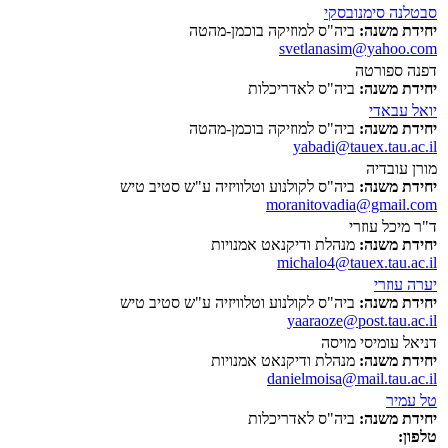
סבטלנה סימנובסקי
יחידת משנה:
ביה"ס למוזיקה בוכמן-מהטה
svetlanasim@yahoo.com
דפנה ספורטה
יחידת משנה:
ביה"ס לאדריכלות
יואל עבאדי
יחידת משנה:
ביה"ס למוזיקה בוכמן-מהטה
yabadi@tauex.tau.ac.il
מורן עובדיה
יחידת משנה:
ביה"ס לקולנוע וטלוויזיה ע"ש סטיב טיש
moranitovadia@gmail.com
ד"ר מיכל עוזרי
יחידת משנה:
מנהלת ודיקנאט אמנויות
michalo4@tauex.tau.ac.il
יערה עוזרי
יחידת משנה:
ביה"ס לקולנוע וטלוויזיה ע"ש סטיב טיש
yaaraoze@post.tau.ac.il
דניאל עומיסי מויסה
יחידת משנה:
מנהלת ודיקנאט אמנויות
danielmoisa@mail.tau.ac.il
טל עמיר
יחידת משנה:
ביה"ס לאדריכלות
טלפון: