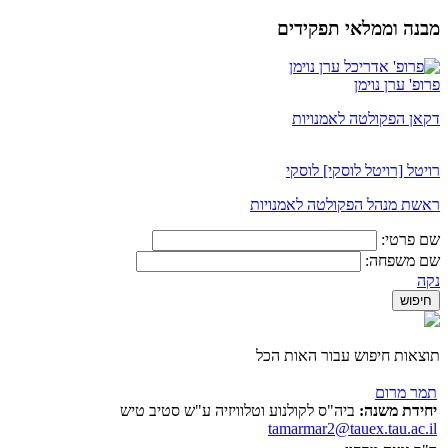
מבנה וממלאי תפקידים
פרופ' ערן נוימן
דקאן הפקולטה לאמנויות
רויטל [רויטל לוסקי] לוסקי
ראשת מנהל הפקולטה לאמנויות
שם פרטי:
שם משפחה:
נקה
תוצאות חיפוש עבור האות הכל
תמר מרום
יחידת משנה:
ביה"ס לקולנוע וטלוויזיה ע"ש סטיב טיש
tamarmar2@tauex.tau.ac.il