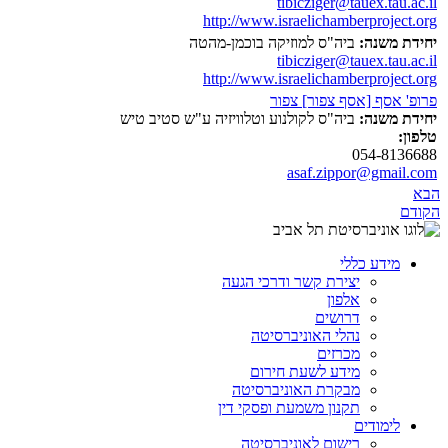
tibicziger@tauex.tau.ac.il
http://www.israelichamberproject.org
יחידת משנה:
ביה"ס למוזיקה בוכמן-מהטה
tibicziger@tauex.tau.ac.il
http://www.israelichamberproject.org
פרופ' אסף [אסף צפור] צפור
יחידת משנה:
ביה"ס לקולנוע וטלוויזיה ע"ש סטיב טיש
טלפון:
054-8136688
asaf.zippor@gmail.com
הבא
הקודם
מידע כללי
יצירת קשר ודרכי הגעה
אלפון
דרושים
נהלי האוניברסיטה
מכרזים
מידע לשעת חירום
מבקרת האוניברסיטה
תקנון משמעת ופסקי דין
לימודים
רישום לאוניברסיטה