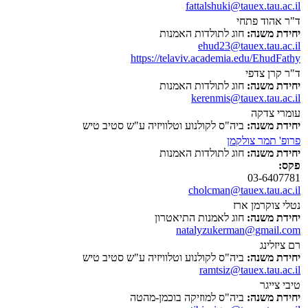
fattalshuki@tauex.tau.ac.il
ד"ר אהוד פתחי
יחידת משנה:
חוג לתולדות האמנות
ehud23@tauex.tau.ac.il
https://telaviv.academia.edu/EhudFathy
ד"ר קרן צדפי
יחידת משנה:
חוג לתולדות האמנות
kerenmis@tauex.tau.ac.il
עומרי צדקה
יחידת משנה:
ביה"ס לקולנוע וטלוויזיה ע"ש סטיב טיש
פרופ' תמר צולקמן
יחידת משנה:
חוג לתולדות האמנות
פקס:
03-6407781
cholcman@tauex.tau.ac.il
נטלי צוקרמן ארז
יחידת משנה:
חוג לאמנות התיאטרון
natalyzukerman@gmail.com
רם ציזלינג
יחידת משנה:
ביה"ס לקולנוע וטלוויזיה ע"ש סטיב טיש
ramtsiz@tauex.tau.ac.il
טיבי צייגר
יחידת משנה:
ביה"ס למוזיקה בוכמן-מהטה