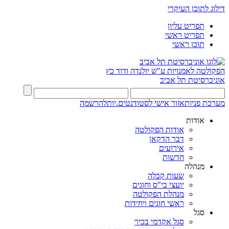
דילוג לתוכן העיקרי
תפריט עליון
תפריט ראשי
תוכן ראשי
הפקולטה לאמנויות
ע"ש יולנדה ודוד כץ
אוניברסיטת תל אביב
מערכת פניות
אזור אישי לסטודנטים.יות
להרשמה
אודות
אודות הפקולטה
דבר הדקאן
אירועים
חדשות
מנהלה
שעות קבלה
יועצי בי"ס וחוגים
מנהלת הפקולטה
ראשי חוגים ויחידות
סגל
סגל אקדמי בכיר