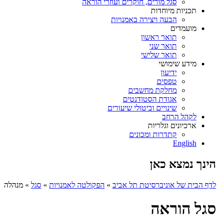
סגל מורים, חוקרים ועוזרי הוראה
תכניות מיוחדות
הבעה ויצירה באמנויות
מועמדים
תואר ראשון
תואר שני
תואר שלישי
מידע שימושי
ידיעון
טפסים
מחלקת מחשבים
אגודת הסטודנטים
שינויים וביטולי שיעורים
לקהל הרחב
ארכיונים וגלריות
קתדרות ומכונים
English
הינך נמצא כאן
לדף הבית של אוניברסיטת תל אביב
»
הפקולטה לאמנויות
»
סגל
»
מנהלה
סגל הוראה